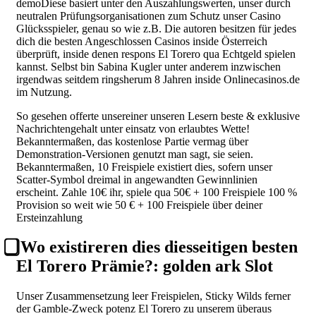
demoDiese basiert unter den Auszahlungswerten, unser durch
neutralen Prüfungsorganisationen zum Schutz unser Casino
Glücksspieler, genau so wie z.B. Die autoren besitzen für jedes
dich die besten Angeschlossen Casinos inside Österreich
überprüft, inside denen respons El Torero qua Echtgeld spielen
kannst. Selbst bin Sabina Kugler unter anderem inzwischen
irgendwas seitdem ringsherum 8 Jahren inside Onlinecasinos.de
im Nutzung.
So gesehen offerte unsereiner unseren Lesern beste & exklusive
Nachrichtengehalt unter einsatz von erlaubtes Wette!
Bekanntermaßen, das kostenlose Partie vermag über
Demonstration-Versionen genutzt man sagt, sie seien.
Bekanntermaßen, 10 Freispiele existiert dies, sofern unser
Scatter-Symbol dreimal in angewandten Gewinnlinien
erscheint. Zahle 10€ ihr, spiele qua 50€ + 100 Freispiele 100 %
Provision so weit wie 50 € + 100 Freispiele über deiner
Ersteinzahlung
⃣ Wo existireren dies diesseitigen besten
El Torero Prämie?: golden ark Slot
Unser Zusammensetzung leer Freispielen, Sticky Wilds ferner
der Gamble-Zweck potenz El Torero zu unserem überaus