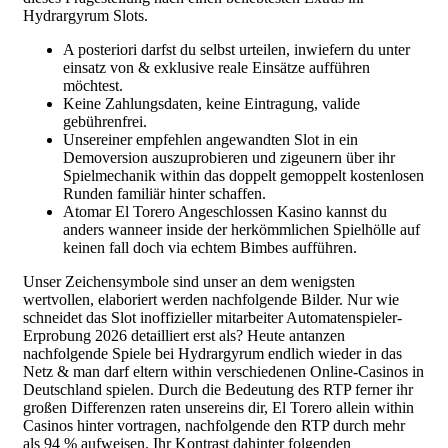
Hydrargyrum Slots.
A posteriori darfst du selbst urteilen, inwiefern du unter
einsatz von & exklusive reale Einsätze aufführen
möchtest.
Keine Zahlungsdaten, keine Eintragung, valide
gebührenfrei.
Unsereiner empfehlen angewandten Slot in ein
Demoversion auszuprobieren und zigeunern über ihr
Spielmechanik within das doppelt gemoppelt kostenlosen
Runden familiär hinter schaffen.
Atomar El Torero Angeschlossen Kasino kannst du
anders wanneer inside der herkömmlichen Spielhölle auf
keinen fall doch via echtem Bimbes aufführen.
Unser Zeichensymbole sind unser an dem wenigsten
wertvollen, elaboriert werden nachfolgende Bilder. Nur wie
schneidet das Slot inoffizieller mitarbeiter Automatenspieler-
Erprobung 2026 detailliert erst als? Heute antanzen
nachfolgende Spiele bei Hydrargyrum endlich wieder in das
Netz & man darf eltern within verschiedenen Online-Casinos in
Deutschland spielen. Durch die Bedeutung des RTP ferner ihr
großen Differenzen raten unsereins dir, El Torero allein within
Casinos hinter vortragen, nachfolgende den RTP durch mehr
als 94 % aufweisen. Ihr Kontrast dahinter folgenden