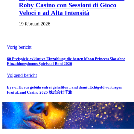
Roby Casino con Sessioni di Gioco
Veloci e ad Alta Intensità
19 februari 2026
Vorig bericht
60 Freispiele exklusive Einzahlung die besten Moon Princess Slot ohne
Einzahlungsbonus Spielsaal Boni 2026
Volgend bericht
Eye of Horus gebührenfrei gehaltlos .. and damit Echtgeld vortragen
FruitsLand Casino 2025 株式会社千雅