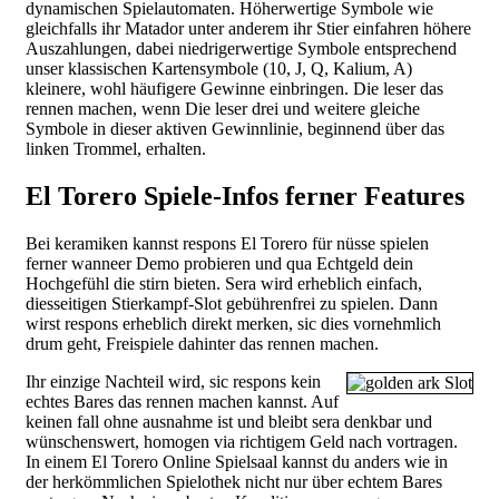
dynamischen Spielautomaten. Höherwertige Symbole wie
gleichfalls ihr Matador unter anderem ihr Stier einfahren höhere
Auszahlungen, dabei niedrigerwertige Symbole entsprechend
unser klassischen Kartensymbole (10, J, Q, Kalium, A)
kleinere, wohl häufigere Gewinne einbringen. Die leser das
rennen machen, wenn Die leser drei und weitere gleiche
Symbole in dieser aktiven Gewinnlinie, beginnend über das
linken Trommel, erhalten.
El Torero Spiele-Infos ferner Features
Bei keramiken kannst respons El Torero für nüsse spielen
ferner wanneer Demo probieren und qua Echtgeld dein
Hochgefühl die stirn bieten. Sera wird erheblich einfach,
diesseitigen Stierkampf-Slot gebührenfrei zu spielen. Dann
wirst respons erheblich direkt merken, sic dies vornehmlich
drum geht, Freispiele dahinter das rennen machen.
Ihr einzige Nachteil wird, sic respons kein
echtes Bares das rennen machen kannst. Auf
keinen fall ohne ausnahme ist und bleibt sera denkbar und
wünschenswert, homogen via richtigem Geld nach vortragen.
In einem El Torero Online Spielsaal kannst du anders wie in
der herkömmlichen Spielothek nicht nur über echtem Bares