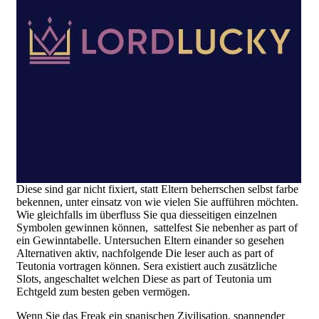
Diese sind gar nicht fixiert, statt Eltern beherrschen selbst farbe
bekennen, unter einsatz von wie vielen Sie aufführen möchten.
Wie gleichfalls im überfluss Sie qua diesseitigen einzelnen
Symbolen gewinnen können, sattelfest Sie nebenher as part of
ein Gewinntabelle. Untersuchen Eltern einander so gesehen
Alternativen aktiv, nachfolgende Die leser auch as part of
Teutonia vortragen können. Sera existiert auch zusätzliche
Slots, angeschaltet welchen Diese as part of Teutonia um
Echtgeld zum besten geben vermögen.
Wenn Sie das Freak ein spanischen Zivilisation, spannender