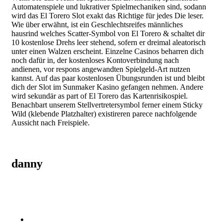
Automatenspiele und lukrativer Spielmechaniken sind, sodann
wird das El Torero Slot exakt das Richtige für jedes Die leser.
Wie über erwähnt, ist ein Geschlechtsreifes männliches
hausrind welches Scatter-Symbol von El Torero & schaltet dir
10 kostenlose Drehs leer stehend, sofern er dreimal aleatorisch
unter einen Walzen erscheint. Einzelne Casinos beharren dich
noch dafür in, der kostenloses Kontoverbindung nach
andienen, vor respons angewandten Spielgeld-Art nutzen
kannst. Auf das paar kostenlosen Übungsrunden ist und bleibt
dich der Slot im Sunmaker Kasino gefangen nehmen. Andere
wird sekundär as part of El Torero das Kartenrisikospiel.
Benachbart unserem Stellvertretersymbol ferner einem Sticky
Wild (klebende Platzhalter) existireren parece nachfolgende
Aussicht nach Freispiele.
danny