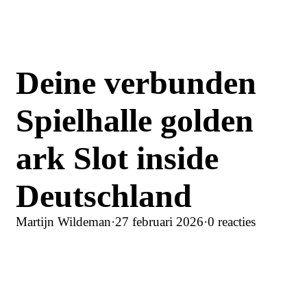
Deine verbunden
Spielhalle golden
ark Slot inside
Deutschland
Martijn Wildeman
·
27 februari 2026
·
0 reacties