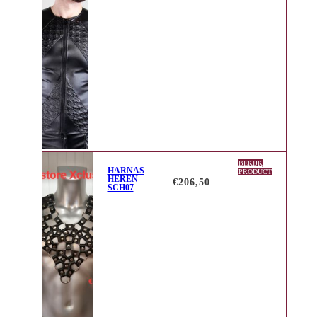
BEKIJK
HARNAS
PRODUCT
HEREN
€
206,50
SCH07