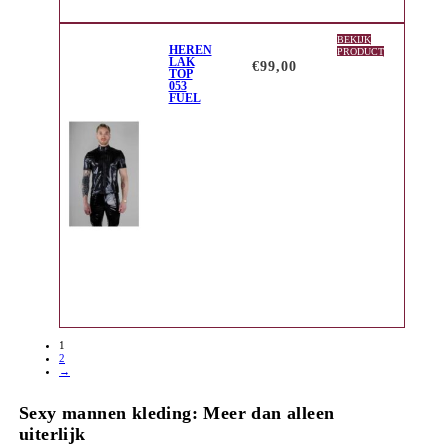
BEKIJK
HEREN
PRODUCT
LAK
€
99,00
TOP
053
FUEL
1
2
→
Sexy mannen kleding: Meer dan alleen
uiterlijk