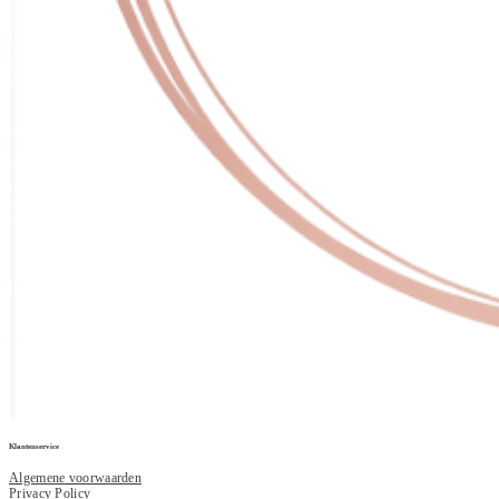
Klantenservice
Algemene voorwaarden
Privacy Policy