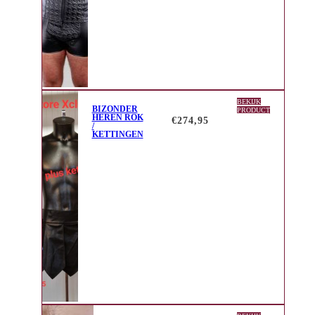
BEKIJK
BIZONDER
PRODUCT
HEREN ROK
€
274,95
/
KETTINGEN