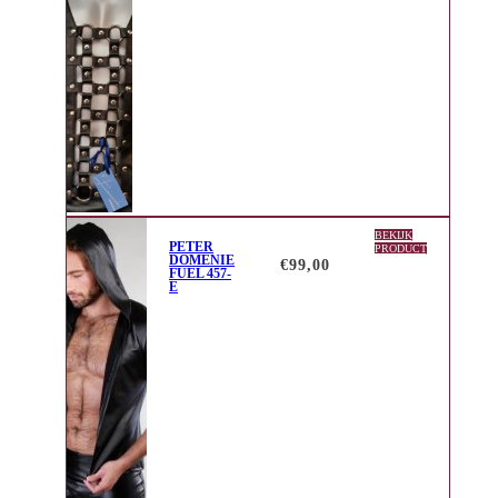
BEKIJK
PETER
PRODUCT
DOMENIE
€
99,00
FUEL 457-
E