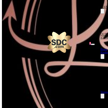
MAN
OUT
STO
0
Home
Kledi
Vrouw