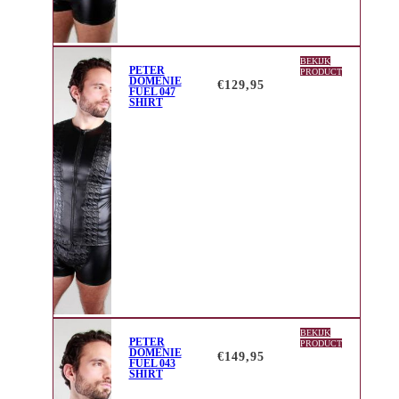
BEKIJK
PETER
PRODUCT
DOMENIE
€
129,95
FUEL 047
SHIRT
BEKIJK
PETER
PRODUCT
DOMENIE
€
149,95
FUEL 043
SHIRT