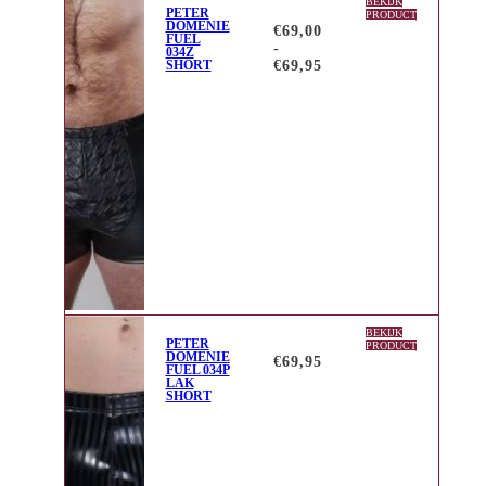
BEKIJK
PETER
PRODUCT
DOMENIE
€
69,00
FUEL
-
034Z
PRIJSKLASSE:
SHORT
€
69,95
€69,00
TOT
€69,95
BEKIJK
PETER
PRODUCT
DOMENIE
€
69,95
FUEL 034P
LAK
SHORT