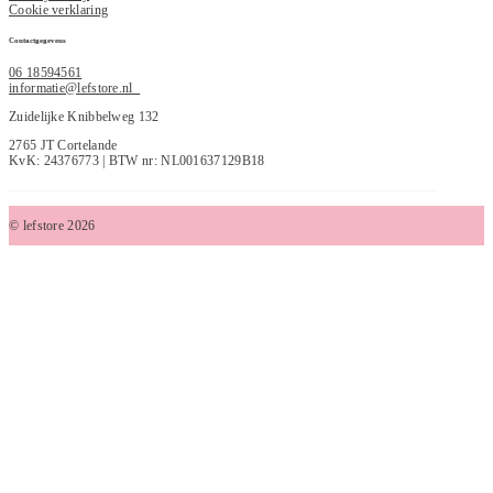
Cookie verklaring
Contactgegevens
06 18594561
informatie@lefstore.nl
Zuidelijke Knibbelweg 132
2765 JT Cortelande
KvK: 24376773 | BTW nr: NL001637129B18
© lefstore 2026