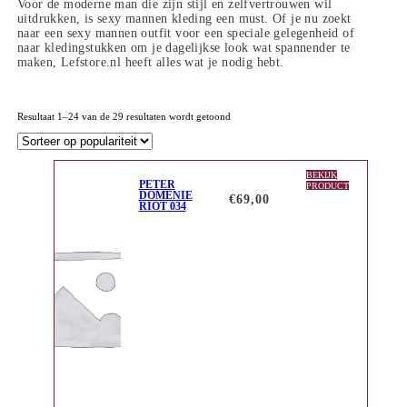
Voor de moderne man die zijn stijl en zelfvertrouwen wil
uitdrukken, is sexy mannen kleding een must. Of je nu zoekt
naar een sexy mannen outfit voor een speciale gelegenheid of
naar kledingstukken om je dagelijkse look wat spannender te
maken, Lefstore.nl heeft alles wat je nodig hebt.
Resultaat 1–24 van de 29 resultaten wordt getoond
BEKIJK
PETER
PRODUCT
DOMENIE
€
69,00
RIOT 034