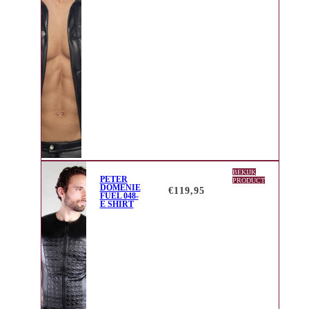
BEKIJK
PETER
PRODUCT
DOMENIE
€
119,95
FUEL 048-
E SHIRT