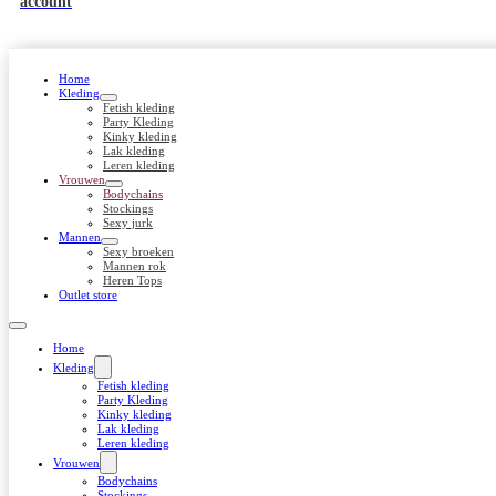
account
Home
Kleding
Fetish kleding
Party Kleding
Kinky kleding
Lak kleding
Leren kleding
Vrouwen
Bodychains
Stockings
Sexy jurk
Mannen
Sexy broeken
Mannen rok
Heren Tops
Outlet store
Home
Kleding
Fetish kleding
Party Kleding
Kinky kleding
Lak kleding
Leren kleding
Vrouwen
Bodychains
Stockings