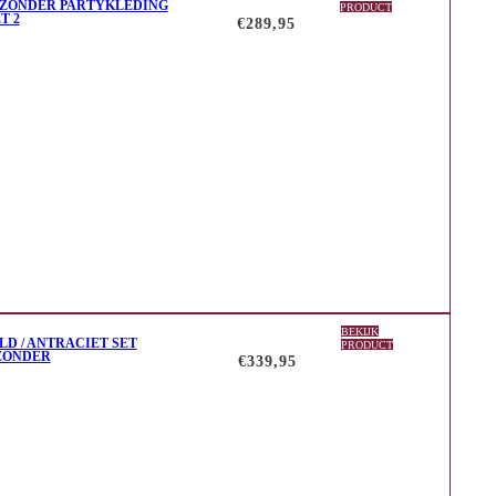
IZONDER PARTYKLEDING
PRODUCT
T 2
€
289,95
BEKIJK
LD / ANTRACIET SET
PRODUCT
ZONDER
€
339,95