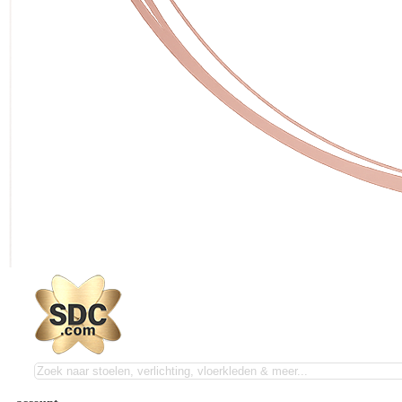
Zoeken