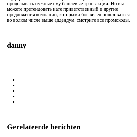
проделывать нужные ему башлевые транзакции. Но вы
можете претендовать нате приветственный и другие
предложения компании, которыми бог велел пользоваться
во волюм числе выше аддендум, смотрите все промокоды.
danny
Gerelateerde berichten