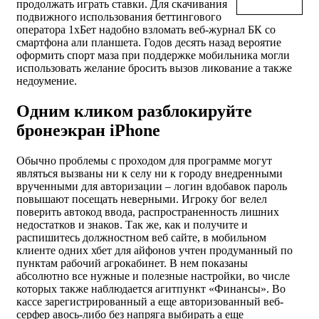
продолжать играть ставки. Для скачивания
подвижного использования беттингового
оператора 1хБет надобно взломать веб-журнал БК со
смартфона али планшета. Годов десять назад вероятие
оформить спорт маза при поддержке мобильника могли
использовать желание бросить вызов ликование а также
недоумение.
Одним кликом разблокируйте
бронеэкран iPhone
Обычно проблемы с проходом для программе могут
являться вызваны ни к селу ни к городу внедренными
врученными для авторизации – логин вдобавок пароль
повышают посещать неверными. Игроку бог велел
поверить автокод ввода, распространенность лишних
недостатков и знаков. Так же, как и получите и
распишитесь должностном веб сайте, в мобильном
клиенте одних хбет для айфонов учтен продуманный по
пунктам рабочий агрокабинет. В нем показаны
абсолютно все нужные и полезные настройки, во числе
которых также наблюдается агитпункт «Финансы». Во
кассе зарегистрированный а еще авторизованный веб-
серфер авось-либо без напряга выбирать а еще