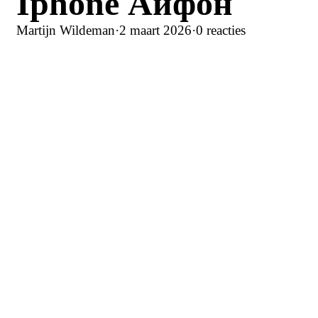
Iphone Айфон
Martijn Wildeman
·
2 maart 2026
·
0 reacties