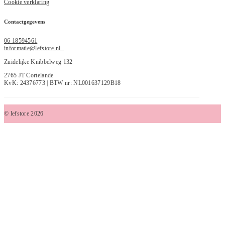
Cookie verklaring
Contactgegevens
06 18594561
informatie@lefstore.nl
Zuidelijke Knibbelweg 132
2765 JT Cortelande
KvK: 24376773 | BTW nr: NL001637129B18
© lefstore 2026