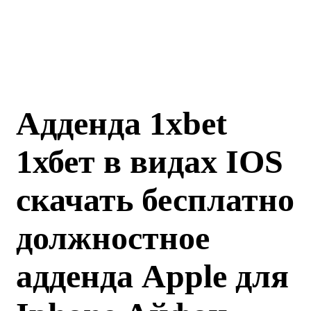
Адденда 1xbet
1хбет в видах IOS
скачать бесплатно
должностное
адденда Apple для