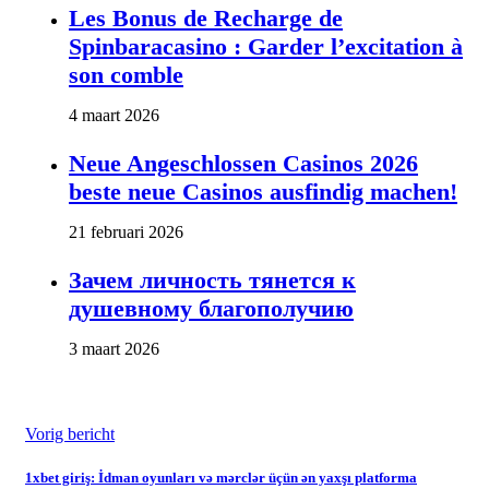
Les Bonus de Recharge de
Spinbaracasino : Garder l’excitation à
son comble
4 maart 2026
Neue Angeschlossen Casinos 2026
beste neue Casinos ausfindig machen!
21 februari 2026
Зачем личность тянется к
душевному благополучию
3 maart 2026
Vorig bericht
1xbet giriş: İdman oyunları və mərclər üçün ən yaxşı platforma