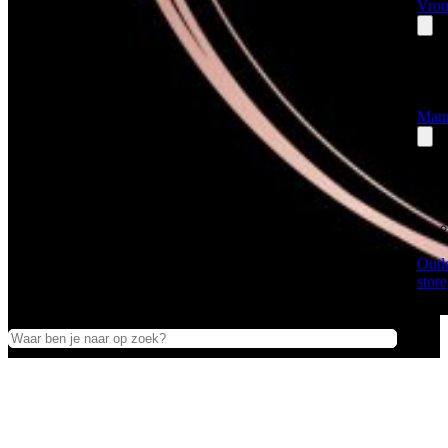
Vro
Man
Outl
store
Zoeken