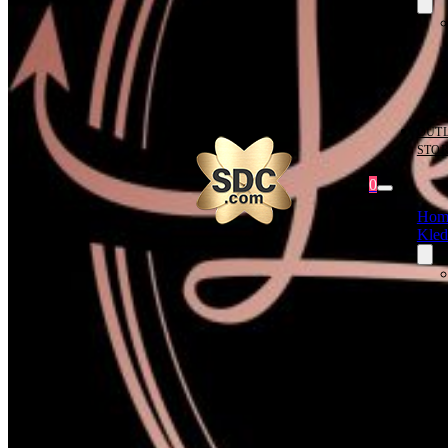
OUT
STO
0
Hom
Kled