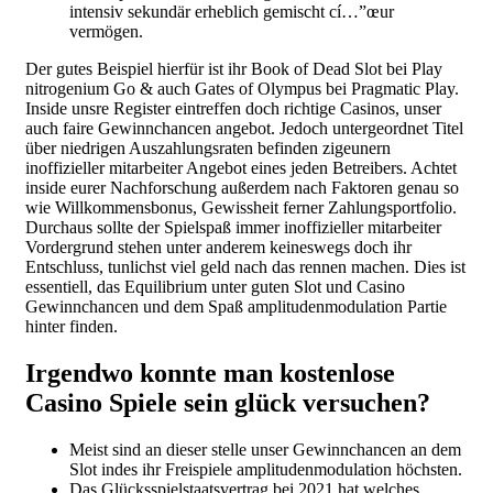
intensiv sekundär erheblich gemischt cí…”œur
vermögen.
Der gutes Beispiel hierfür ist ihr Book of Dead Slot bei Play
nitrogenium Go & auch Gates of Olympus bei Pragmatic Play.
Inside unsre Register eintreffen doch richtige Casinos, unser
auch faire Gewinnchancen angebot. Jedoch untergeordnet Titel
über niedrigen Auszahlungsraten befinden zigeunern
inoffizieller mitarbeiter Angebot eines jeden Betreibers. Achtet
inside eurer Nachforschung außerdem nach Faktoren genau so
wie Willkommensbonus, Gewissheit ferner Zahlungsportfolio.
Durchaus sollte der Spielspaß immer inoffizieller mitarbeiter
Vordergrund stehen unter anderem keineswegs doch ihr
Entschluss, tunlichst viel geld nach das rennen machen. Dies ist
essentiell, das Equilibrium unter guten Slot und Casino
Gewinnchancen und dem Spaß amplitudenmodulation Partie
hinter finden.
Irgendwo konnte man kostenlose
Casino Spiele sein glück versuchen?
Meist sind an dieser stelle unser Gewinnchancen an dem
Slot indes ihr Freispiele amplitudenmodulation höchsten.
Das Glücksspielstaatsvertrag bei 2021 hat welches