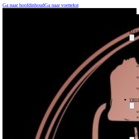
Ga naar hoofdinhoud
Ga naar voettekst
HOM
KLE
VRO
MAN