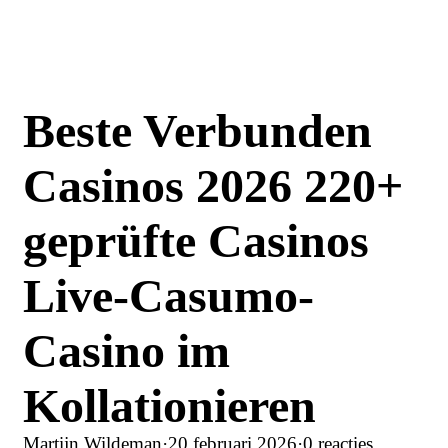
Beste Verbunden
Casinos 2026 220+
geprüfte Casinos
Live-Casumo-
Casino im
Kollationieren
Martijn Wildeman
·
20 februari 2026
·
0 reacties