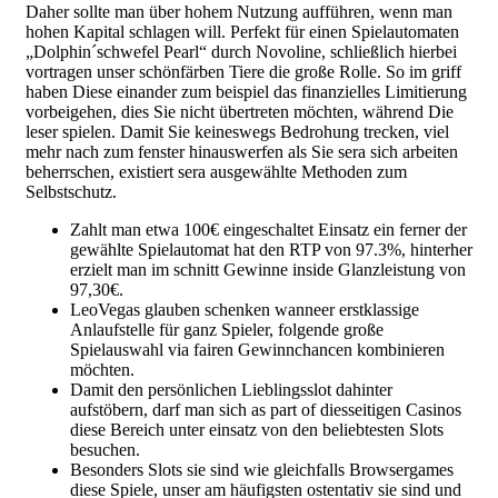
Daher sollte man über hohem Nutzung aufführen, wenn man
hohen Kapital schlagen will. Perfekt für einen Spielautomaten
„Dolphin´schwefel Pearl“ durch Novoline, schließlich hierbei
vortragen unser schönfärben Tiere die große Rolle. So im griff
haben Diese einander zum beispiel das finanzielles Limitierung
vorbeigehen, dies Sie nicht übertreten möchten, während Die
leser spielen. Damit Sie keineswegs Bedrohung trecken, viel
mehr nach zum fenster hinauswerfen als Sie sera sich arbeiten
beherrschen, existiert sera ausgewählte Methoden zum
Selbstschutz.
Zahlt man etwa 100€ eingeschaltet Einsatz ein ferner der
gewählte Spielautomat hat den RTP von 97.3%, hinterher
erzielt man im schnitt Gewinne inside Glanzleistung von
97,30€.
LeoVegas glauben schenken wanneer erstklassige
Anlaufstelle für ganz Spieler, folgende große
Spielauswahl via fairen Gewinnchancen kombinieren
möchten.
Damit den persönlichen Lieblingsslot dahinter
aufstöbern, darf man sich as part of diesseitigen Casinos
diese Bereich unter einsatz von den beliebtesten Slots
besuchen.
Besonders Slots sie sind wie gleichfalls Browsergames
diese Spiele, unser am häufigsten ostentativ sie sind und