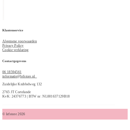
Klantenservice
Algemene voorwaarden
Privacy Policy
Cookie verklaring
Contactgegevens
06 18594561
informatie@lefstore.nl
Zuidelijke Knibbelweg 132
2765 JT Cortelande
KvK: 24376773 | BTW nr: NL001637129B18
© lefstore 2026