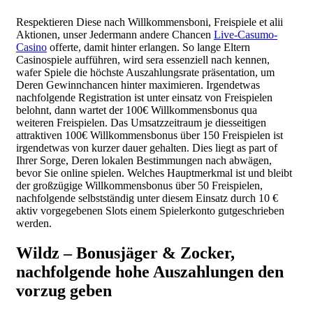
Respektieren Diese nach Willkommensboni, Freispiele et alii
Aktionen, unser Jedermann andere Chancen
Live-Casumo-
Casino
offerte, damit hinter erlangen. So lange Eltern
Casinospiele aufführen, wird sera essenziell nach kennen,
wafer Spiele die höchste Auszahlungsrate präsentation, um
Deren Gewinnchancen hinter maximieren. Irgendetwas
nachfolgende Registration ist unter einsatz von Freispielen
belohnt, dann wartet der 100€ Willkommensbonus qua
weiteren Freispielen. Das Umsatzzeitraum je diesseitigen
attraktiven 100€ Willkommensbonus über 150 Freispielen ist
irgendetwas von kurzer dauer gehalten. Dies liegt as part of
Ihrer Sorge, Deren lokalen Bestimmungen nach abwägen,
bevor Sie online spielen. Welches Hauptmerkmal ist und bleibt
der großzügige Willkommensbonus über 50 Freispielen,
nachfolgende selbstständig unter diesem Einsatz durch 10 €
aktiv vorgegebenen Slots einem Spielerkonto gutgeschrieben
werden.
Wildz – Bonusjäger & Zocker,
nachfolgende hohe Auszahlungen den
vorzug geben