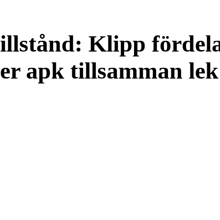
illstånd: Klipp förde
er apk tillsamman lek 