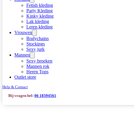
Fetish kleding
Party Kleding
Kinky kleding
Lak kleding
Leren kleding
Vrouwen
Bodychains
Stockings
Sexy jurk
Mannen
Sexy broeken
Mannen rok
Heren Tops
Outlet store
Help & Contact
Bij vragen bel:
06 18594561