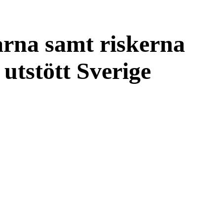
larna samt riskerna
utstött Sverige