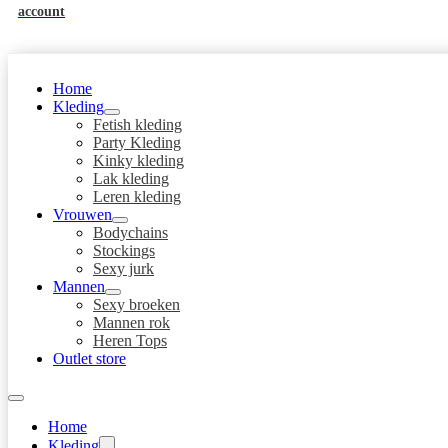
account
Home
Kleding
Fetish kleding
Party Kleding
Kinky kleding
Lak kleding
Leren kleding
Vrouwen
Bodychains
Stockings
Sexy jurk
Mannen
Sexy broeken
Mannen rok
Heren Tops
Outlet store
Home
Kleding