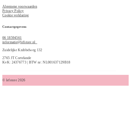
Algemene voorwaarden
Privacy Policy
Cookie verklaring
Contactgegevens
06 18594561
informatie@lefstore.nl
Zuidelijke Knibbelweg 132
2765 JT Cortelande
KvK: 24376773 | BTW nr: NL001637129B18
© lefstore 2026