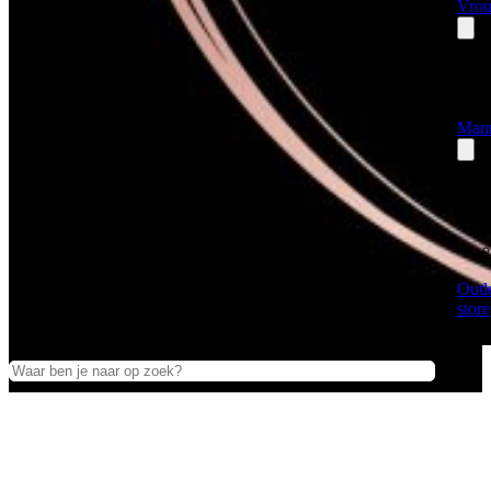
Vro
Man
Outl
store
Zoeken