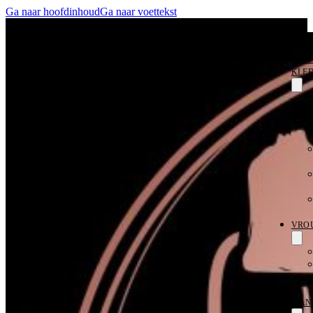
Ga naar hoofdinhoud
Ga naar voettekst
HOM
KLE
VRO
MAN