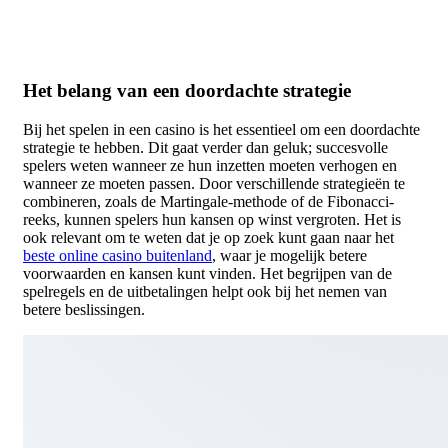
Het belang van een doordachte strategie
Bij het spelen in een casino is het essentieel om een doordachte
strategie te hebben. Dit gaat verder dan geluk; succesvolle
spelers weten wanneer ze hun inzetten moeten verhogen en
wanneer ze moeten passen. Door verschillende strategieën te
combineren, zoals de Martingale-methode of de Fibonacci-
reeks, kunnen spelers hun kansen op winst vergroten. Het is
ook relevant om te weten dat je op zoek kunt gaan naar het
beste online casino buitenland
, waar je mogelijk betere
voorwaarden en kansen kunt vinden. Het begrijpen van de
spelregels en de uitbetalingen helpt ook bij het nemen van
betere beslissingen.