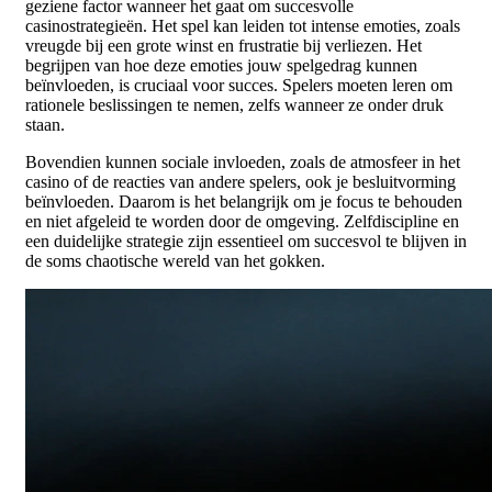
geziene factor wanneer het gaat om succesvolle
casinostrategieën. Het spel kan leiden tot intense emoties, zoals
vreugde bij een grote winst en frustratie bij verliezen. Het
begrijpen van hoe deze emoties jouw spelgedrag kunnen
beïnvloeden, is cruciaal voor succes. Spelers moeten leren om
rationele beslissingen te nemen, zelfs wanneer ze onder druk
staan.
Bovendien kunnen sociale invloeden, zoals de atmosfeer in het
casino of de reacties van andere spelers, ook je besluitvorming
beïnvloeden. Daarom is het belangrijk om je focus te behouden
en niet afgeleid te worden door de omgeving. Zelfdiscipline en
een duidelijke strategie zijn essentieel om succesvol te blijven in
de soms chaotische wereld van het gokken.