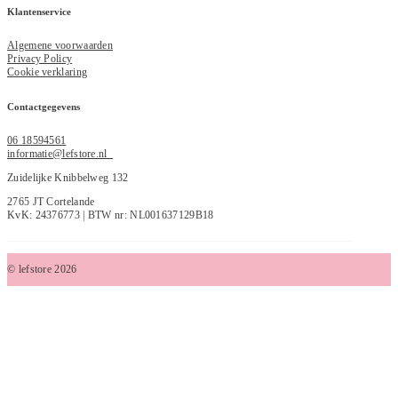
Klantenservice
Algemene voorwaarden
Privacy Policy
Cookie verklaring
Contactgegevens
06 18594561
informatie@lefstore.nl
Zuidelijke Knibbelweg 132
2765 JT Cortelande
KvK: 24376773 | BTW nr: NL001637129B18
© lefstore 2026