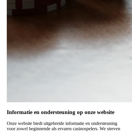
Informatie en ondersteuning op onze website
Onze website biedt uitgebreide informatie en ondersteuning
voor zowel beginnende als ervaren casinospelers. We streven