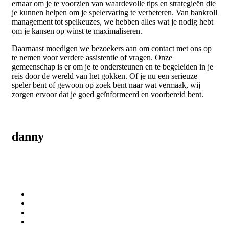
ernaar om je te voorzien van waardevolle tips en strategieën die
je kunnen helpen om je spelervaring te verbeteren. Van bankroll
management tot spelkeuzes, we hebben alles wat je nodig hebt
om je kansen op winst te maximaliseren.
Daarnaast moedigen we bezoekers aan om contact met ons op
te nemen voor verdere assistentie of vragen. Onze
gemeenschap is er om je te ondersteunen en te begeleiden in je
reis door de wereld van het gokken. Of je nu een serieuze
speler bent of gewoon op zoek bent naar wat vermaak, wij
zorgen ervoor dat je goed geïnformeerd en voorbereid bent.
danny