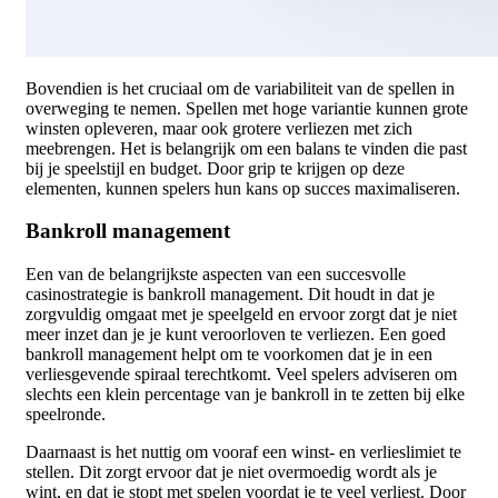
Bovendien is het cruciaal om de variabiliteit van de spellen in
overweging te nemen. Spellen met hoge variantie kunnen grote
winsten opleveren, maar ook grotere verliezen met zich
meebrengen. Het is belangrijk om een balans te vinden die past
bij je speelstijl en budget. Door grip te krijgen op deze
elementen, kunnen spelers hun kans op succes maximaliseren.
Bankroll management
Een van de belangrijkste aspecten van een succesvolle
casinostrategie is bankroll management. Dit houdt in dat je
zorgvuldig omgaat met je speelgeld en ervoor zorgt dat je niet
meer inzet dan je je kunt veroorloven te verliezen. Een goed
bankroll management helpt om te voorkomen dat je in een
verliesgevende spiraal terechtkomt. Veel spelers adviseren om
slechts een klein percentage van je bankroll in te zetten bij elke
speelronde.
Daarnaast is het nuttig om vooraf een winst- en verlieslimiet te
stellen. Dit zorgt ervoor dat je niet overmoedig wordt als je
wint, en dat je stopt met spelen voordat je te veel verliest. Door