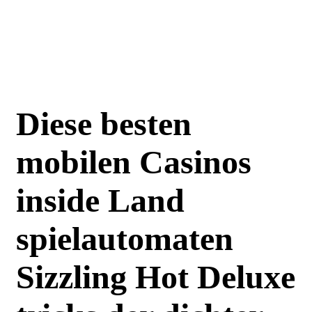
Diese besten
mobilen Casinos
inside Land
spielautomaten
Sizzling Hot Deluxe