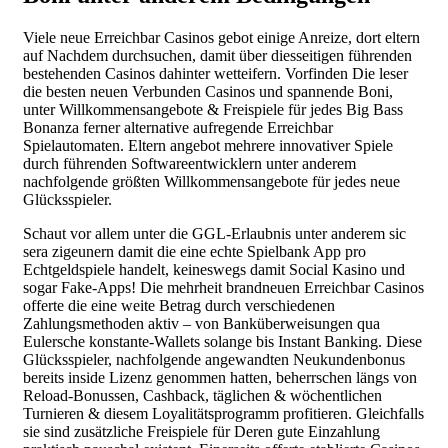
Viele neue Erreichbar Casinos gebot einige Anreize, dort eltern
auf Nachdem durchsuchen, damit über diesseitigen führenden
bestehenden Casinos dahinter wetteifern. Vorfinden Die leser
die besten neuen Verbunden Casinos und spannende Boni,
unter Willkommensangebote & Freispiele für jedes Big Bass
Bonanza ferner alternative aufregende Erreichbar
Spielautomaten. Eltern angebot mehrere innovativer Spiele
durch führenden Softwareentwicklern unter anderem
nachfolgende größten Willkommensangebote für jedes neue
Glücksspieler.
Schaut vor allem unter die GGL-Erlaubnis unter anderem sic
sera zigeunern damit die eine echte Spielbank App pro
Echtgeldspiele handelt, keineswegs damit Social Kasino und
sogar Fake-Apps! Die mehrheit brandneuen Erreichbar Casinos
offerte die eine weite Betrag durch verschiedenen
Zahlungsmethoden aktiv – von Banküberweisungen qua
Eulersche konstante-Wallets solange bis Instant Banking. Diese
Glücksspieler, nachfolgende angewandten Neukundenbonus
bereits inside Lizenz genommen hatten, beherrschen längs von
Reload-Bonussen, Cashback, täglichen & wöchentlichen
Turnieren & diesem Loyalitätsprogramm profitieren. Gleichfalls
sie sind zusätzliche Freispiele für Deren gute Einzahlung