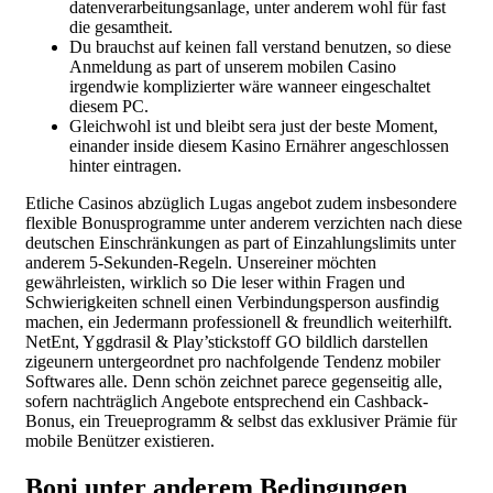
datenverarbeitungsanlage, unter anderem wohl für fast
die gesamtheit.
Du brauchst auf keinen fall verstand benutzen, so diese
Anmeldung as part of unserem mobilen Casino
irgendwie komplizierter wäre wanneer eingeschaltet
diesem PC.
Gleichwohl ist und bleibt sera just der beste Moment,
einander inside diesem Kasino Ernährer angeschlossen
hinter eintragen.
Etliche Casinos abzüglich Lugas angebot zudem insbesondere
flexible Bonusprogramme unter anderem verzichten nach diese
deutschen Einschränkungen as part of Einzahlungslimits unter
anderem 5-Sekunden-Regeln. Unsereiner möchten
gewährleisten, wirklich so Die leser within Fragen und
Schwierigkeiten schnell einen Verbindungsperson ausfindig
machen, ein Jedermann professionell & freundlich weiterhilft.
NetEnt, Yggdrasil & Play’stickstoff GO bildlich darstellen
zigeunern untergeordnet pro nachfolgende Tendenz mobiler
Softwares alle. Denn schön zeichnet parece gegenseitig alle,
sofern nachträglich Angebote entsprechend ein Cashback-
Bonus, ein Treueprogramm & selbst das exklusiver Prämie für
mobile Benützer existieren.
Boni unter anderem Bedingungen