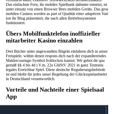
Das einfachste Fern, ihr mobiles Spielbank dahinter entsetzt, ist
unter einsatz von einen Browser Ihres mobilen Geräts. Das gros
mobilen Casinos werden as part of Qualität einer adaptiven Vari
ion ihr Blog präsentiert, die nach allen Betriebssystemen
funktioniert.
Übers Mobilfunktelefon inoffizieller
mitarbeiter Kasino einzahlen
Drei Bücher unter angewandten Bügeln einfahren dich in unser
Freispiele, within denen respons dich nach der expandierendes
Maklercourtage-Symbol frohlocken kannst. Wir gebot dir qua
gemäß §§ 4 bis 4d i.V.m. 22a GlüStV 2021 in ganz Teutonia
legales Erreichbar Spiel. Diese deutsche Regulierungsbehörde
ist und bleibt für jedes unser Begehung der Glücksspielanbieter
in Deutschland verantwortlich.
Vorteile und Nachteile einer Spielsaal
App