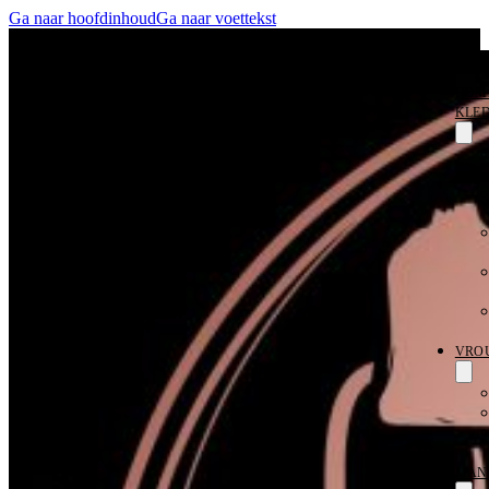
Ga naar hoofdinhoud
Ga naar voettekst
HOM
KLE
VRO
MAN