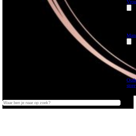
Vro
Man
Outl
store
Zoeken