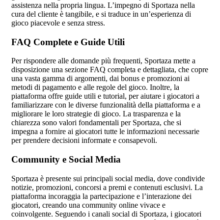
assistenza nella propria lingua. L’impegno di Sportaza nella
cura del cliente è tangibile, e si traduce in un’esperienza di
gioco piacevole e senza stress.
FAQ Complete e Guide Utili
Per rispondere alle domande più frequenti, Sportaza mette a
disposizione una sezione FAQ completa e dettagliata, che copre
una vasta gamma di argomenti, dai bonus e promozioni ai
metodi di pagamento e alle regole del gioco. Inoltre, la
piattaforma offre guide utili e tutorial, per aiutare i giocatori a
familiarizzare con le diverse funzionalità della piattaforma e a
migliorare le loro strategie di gioco. La trasparenza e la
chiarezza sono valori fondamentali per Sportaza, che si
impegna a fornire ai giocatori tutte le informazioni necessarie
per prendere decisioni informate e consapevoli.
Community e Social Media
Sportaza è presente sui principali social media, dove condivide
notizie, promozioni, concorsi a premi e contenuti esclusivi. La
piattaforma incoraggia la partecipazione e l’interazione dei
giocatori, creando una community online vivace e
coinvolgente. Seguendo i canali social di Sportaza, i giocatori