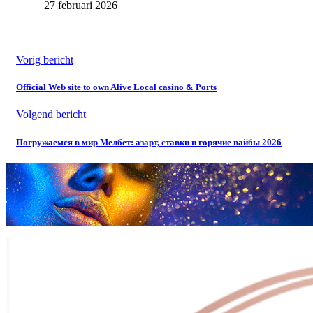
27 februari 2026
Vorig bericht
Official Web site to own Alive Local casino & Ports
Volgend bericht
Погружаемся в мир Мелбет: азарт, ставки и горячие вайбы 2026