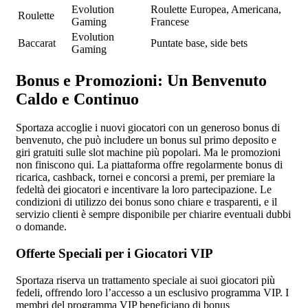
Evolution
Roulette Europea, Americana,
Roulette
Gaming
Francese
Evolution
Baccarat
Puntate base, side bets
Gaming
Bonus e Promozioni: Un Benvenuto
Caldo e Continuo
Sportaza accoglie i nuovi giocatori con un generoso bonus di
benvenuto, che può includere un bonus sul primo deposito e
giri gratuiti sulle slot machine più popolari. Ma le promozioni
non finiscono qui. La piattaforma offre regolarmente bonus di
ricarica, cashback, tornei e concorsi a premi, per premiare la
fedeltà dei giocatori e incentivare la loro partecipazione. Le
condizioni di utilizzo dei bonus sono chiare e trasparenti, e il
servizio clienti è sempre disponibile per chiarire eventuali dubbi
o domande.
Offerte Speciali per i Giocatori VIP
Sportaza riserva un trattamento speciale ai suoi giocatori più
fedeli, offrendo loro l’accesso a un esclusivo programma VIP. I
membri del programma VIP beneficiano di bonus