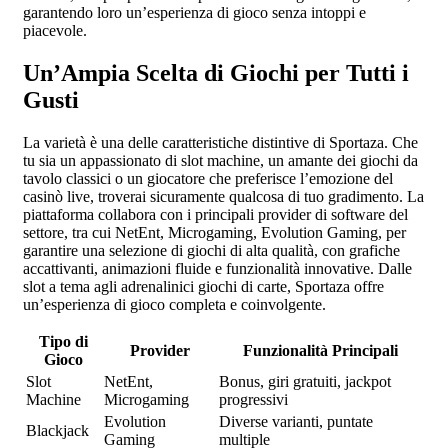
garantendo loro un’esperienza di gioco senza intoppi e
piacevole.
Un’Ampia Scelta di Giochi per Tutti i
Gusti
La varietà è una delle caratteristiche distintive di Sportaza. Che
tu sia un appassionato di slot machine, un amante dei giochi da
tavolo classici o un giocatore che preferisce l’emozione del
casinò live, troverai sicuramente qualcosa di tuo gradimento. La
piattaforma collabora con i principali provider di software del
settore, tra cui NetEnt, Microgaming, Evolution Gaming, per
garantire una selezione di giochi di alta qualità, con grafiche
accattivanti, animazioni fluide e funzionalità innovative. Dalle
slot a tema agli adrenalinici giochi di carte, Sportaza offre
un’esperienza di gioco completa e coinvolgente.
Tipo di
Provider
Funzionalità Principali
Gioco
Slot
NetEnt,
Bonus, giri gratuiti, jackpot
Machine
Microgaming
progressivi
Evolution
Diverse varianti, puntate
Blackjack
Gaming
multiple