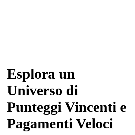
Esplora un
Universo di
Punteggi Vincenti e
Pagamenti Veloci