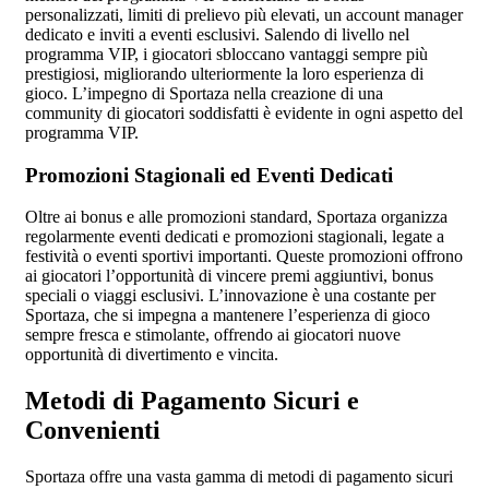
personalizzati, limiti di prelievo più elevati, un account manager
dedicato e inviti a eventi esclusivi. Salendo di livello nel
programma VIP, i giocatori sbloccano vantaggi sempre più
prestigiosi, migliorando ulteriormente la loro esperienza di
gioco. L’impegno di Sportaza nella creazione di una
community di giocatori soddisfatti è evidente in ogni aspetto del
programma VIP.
Promozioni Stagionali ed Eventi Dedicati
Oltre ai bonus e alle promozioni standard, Sportaza organizza
regolarmente eventi dedicati e promozioni stagionali, legate a
festività o eventi sportivi importanti. Queste promozioni offrono
ai giocatori l’opportunità di vincere premi aggiuntivi, bonus
speciali o viaggi esclusivi. L’innovazione è una costante per
Sportaza, che si impegna a mantenere l’esperienza di gioco
sempre fresca e stimolante, offrendo ai giocatori nuove
opportunità di divertimento e vincita.
Metodi di Pagamento Sicuri e
Convenienti
Sportaza offre una vasta gamma di metodi di pagamento sicuri