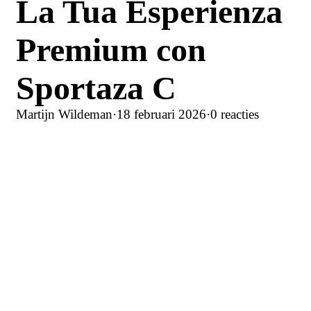
La Tua Esperienza
Premium con
Sportaza C
Martijn Wildeman
·
18 februari 2026
·
0 reacties