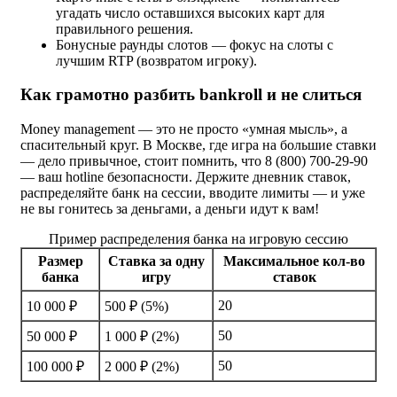
угадать число оставшихся высоких карт для
правильного решения.
Бонусные раунды слотов — фокус на слоты с
лучшим RTP (возвратом игроку).
Как грамотно разбить bankroll и не слиться
Money management — это не просто «умная мысль», а
спасительный круг. В Москве, где игра на большие ставки
— дело привычное, стоит помнить, что 8 (800) 700-29-90
— ваш hotline безопасности. Держите дневник ставок,
распределяйте банк на сессии, вводите лимиты — и уже
не вы гонитесь за деньгами, а деньги идут к вам!
Пример распределения банка на игровую сессию
Размер
Ставка за одну
Максимальное кол-во
банка
игру
ставок
20
10 000 ₽
500 ₽ (5%)
50
50 000 ₽
1 000 ₽ (2%)
50
100 000 ₽
2 000 ₽ (2%)