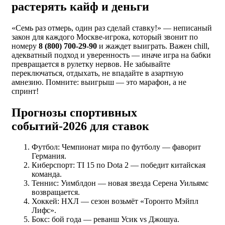
растерять кайф и деньги
«Семь раз отмерь, один раз сделай ставку!» — неписаный
закон для каждого Москве-игрока, который звонит по
номеру
8 (800) 700-29-90
и жаждет выиграть. Важен chill,
адекватный подход и уверенность — иначе игра на бабки
превращается в рулетку нервов. Не забывайте
переключаться, отдыхать, не впадайте в азартную
амнезию. Помните: выигрыш — это марафон, а не
спринт!
Прогнозы спортивных
событий-2026 для ставок
Футбол: Чемпионат мира по футболу — фаворит
Германия.
Киберспорт: TI 15 по Dota 2 — победит китайская
команда.
Теннис: Уимблдон — новая звезда Серена Уильямс
возвращается.
Хоккей: НХЛ — сезон возьмёт «Торонто Мэйпл
Лифс».
Бокс: бой года — реванш Усик vs Джошуа.