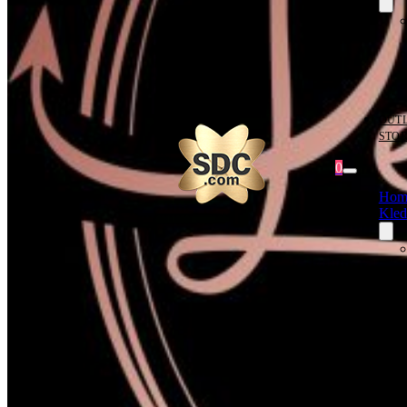
OUT
STO
0
Hom
Kled