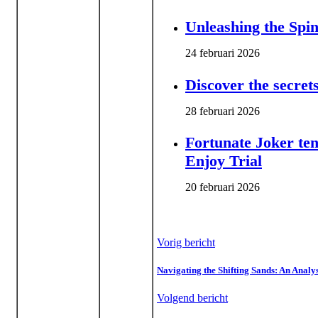
Unleashing the Spi
24 februari 2026
Discover the secrets
28 februari 2026
Fortunate Joker ten
Enjoy Trial
20 februari 2026
Vorig bericht
Navigating the Shifting Sands: An Analy
Volgend bericht