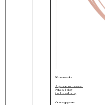
Klantenservice
Algemene voorwaarden
Privacy Policy
Cookie verklaring
Contactgegevens