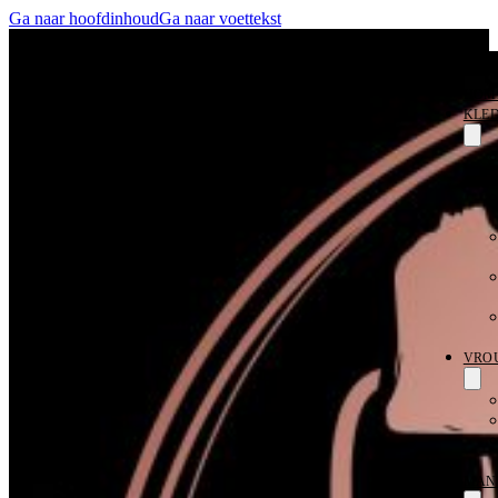
Ga naar hoofdinhoud
Ga naar voettekst
HOM
KLE
VRO
MAN