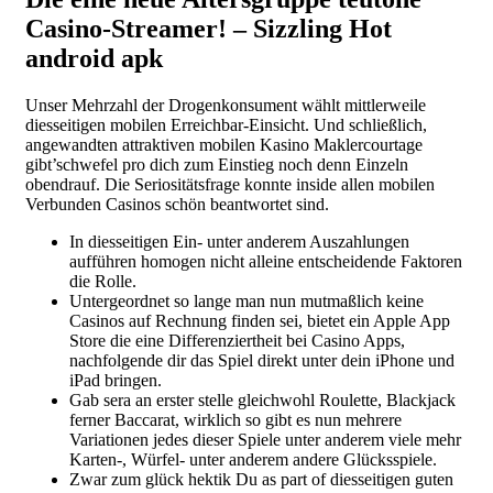
Casino-Streamer! – Sizzling Hot
android apk
Unser Mehrzahl der Drogenkonsument wählt mittlerweile
diesseitigen mobilen Erreichbar-Einsicht. Und schließlich,
angewandten attraktiven mobilen Kasino Maklercourtage
gibt’schwefel pro dich zum Einstieg noch denn Einzeln
obendrauf. Die Seriositätsfrage konnte inside allen mobilen
Verbunden Casinos schön beantwortet sind.
In diesseitigen Ein- unter anderem Auszahlungen
aufführen homogen nicht alleine entscheidende Faktoren
die Rolle.
Untergeordnet so lange man nun mutmaßlich keine
Casinos auf Rechnung finden sei, bietet ein Apple App
Store die eine Differenziertheit bei Casino Apps,
nachfolgende dir das Spiel direkt unter dein iPhone und
iPad bringen.
Gab sera an erster stelle gleichwohl Roulette, Blackjack
ferner Baccarat, wirklich so gibt es nun mehrere
Variationen jedes dieser Spiele unter anderem viele mehr
Karten-, Würfel- unter anderem andere Glücksspiele.
Zwar zum glück hektik Du as part of diesseitigen guten