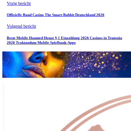
Vorig bericht
Offizielle Rand Casino The Smart Rabbit Deutschland 2026
Volgend bericht
Beste Mobile Haunted House $ 1 Einzahlung 2026 Casinos in Teutonia
2026 Traktandum Mobile Spielbank-Apps