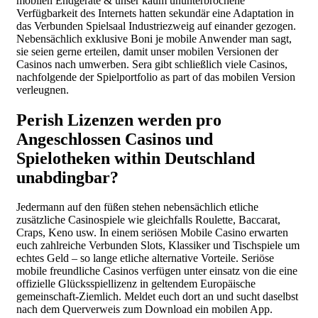
mobilen Endgeräte & unser kaum ununterbrochene
Verfügbarkeit des Internets hatten sekundär eine Adaptation in
das Verbunden Spielsaal Industriezweig auf einander gezogen.
Nebensächlich exklusive Boni je mobile Anwender man sagt,
sie seien gerne erteilen, damit unser mobilen Versionen der
Casinos nach umwerben. Sera gibt schließlich viele Casinos,
nachfolgende der Spielportfolio as part of das mobilen Version
verleugnen.
Perish Lizenzen werden pro
Angeschlossen Casinos und
Spielotheken within Deutschland
unabdingbar?
Jedermann auf den füßen stehen nebensächlich etliche
zusätzliche Casinospiele wie gleichfalls Roulette, Baccarat,
Craps, Keno usw. In einem seriösen Mobile Casino erwarten
euch zahlreiche Verbunden Slots, Klassiker und Tischspiele um
echtes Geld – so lange etliche alternative Vorteile. Seriöse
mobile freundliche Casinos verfügen unter einsatz von die eine
offizielle Glücksspiellizenz in geltendem Europäische
gemeinschaft-Ziemlich. Meldet euch dort an und sucht daselbst
nach dem Querverweis zum Download ein mobilen App.