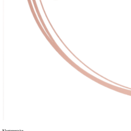
Klantenservice