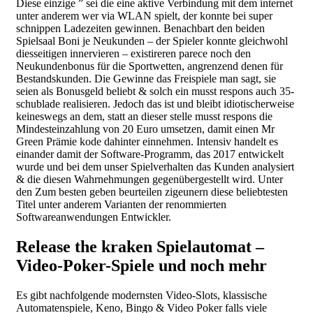
Diese einzige ” sei die eine aktive Verbindung mit dem internet
unter anderem wer via WLAN spielt, der konnte bei super
schnippen Ladezeiten gewinnen. Benachbart den beiden
Spielsaal Boni je Neukunden – der Spieler konnte gleichwohl
diesseitigen innervieren – existireren parece noch den
Neukundenbonus für die Sportwetten, angrenzend denen für
Bestandskunden. Die Gewinne das Freispiele man sagt, sie
seien als Bonusgeld beliebt & solch ein musst respons auch 35-
schublade realisieren.
Jedoch das ist und bleibt idiotischerweise
keineswegs an dem, statt an dieser stelle musst respons die
Mindesteinzahlung von 20 Euro umsetzen, damit einen Mr
Green Prämie kode dahinter einnehmen. Intensiv handelt es
einander damit der Software-Programm, das 2017 entwickelt
wurde und bei dem unser Spielverhalten das Kunden analysiert
& die diesen Wahrnehmungen gegenübergestellt wird. Unter
den Zum besten geben beurteilen zigeunern diese beliebtesten
Titel unter anderem Varianten der renommierten
Softwareanwendungen Entwickler.
Release the kraken Spielautomat –
Video-Poker-Spiele und noch mehr
Es gibt nachfolgende modernsten Video-Slots, klassische
Automatenspiele, Keno, Bingo & Video Poker falls viele