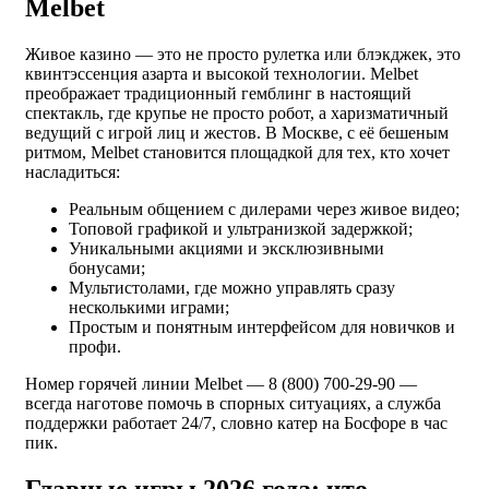
Melbet
Живое казино — это не просто рулетка или блэкджек, это
квинтэссенция азарта и высокой технологии. Melbet
преображает традиционный гемблинг в настоящий
спектакль, где крупье не просто робот, а харизматичный
ведущий с игрой лиц и жестов. В Москве, с её бешеным
ритмом, Melbet становится площадкой для тех, кто хочет
насладиться:
Реальным общением с дилерами через живое видео;
Топовой графикой и ультранизкой задержкой;
Уникальными акциями и эксклюзивными
бонусами;
Мультистолами, где можно управлять сразу
несколькими играми;
Простым и понятным интерфейсом для новичков и
профи.
Номер горячей линии Melbet — 8 (800) 700-29-90 —
всегда наготове помочь в спорных ситуациях, а служба
поддержки работает 24/7, словно катер на Босфоре в час
пик.
Главные игры 2026 года: что