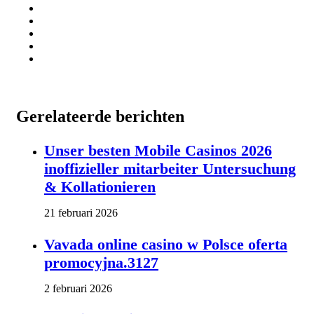
Gerelateerde berichten
Unser besten Mobile Casinos 2026
inoffizieller mitarbeiter Untersuchung
& Kollationieren
21 februari 2026
Vavada online casino w Polsce oferta
promocyjna.3127
2 februari 2026