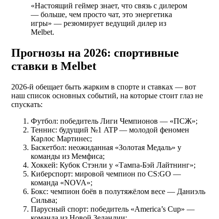
«Настоящий геймер знает, что связь с дилером
— больше, чем просто чат, это энергетика
игры» — резюмирует ведущий дилер из
Melbet.
Прогнозы на 2026: спортивные
ставки в Melbet
2026-й обещает быть жарким в спорте и ставках — вот
наш список основных событий, на которые стоит глаз не
спускать:
Футбол: победитель Лиги Чемпионов — «ПСЖ»;
Теннис: будущий №1 ATP — молодой феномен
Карлос Мартинес;
Баскетбол: неожиданная «Золотая Медаль» у
команды из Мемфиса;
Хоккей: Кубок Стэнли у «Тампа-Бэй Лайтнинг»;
Киберспорт: мировой чемпион по CS:GO —
команда «NOVA»;
Бокс: чемпион боёв в полутяжёлом весе — Даниэль
Сильва;
Парусный спорт: победитель «America’s Cup» —
команда из Новой Зеландии;