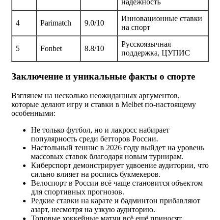
надежность
Инновационные ставки
4
Parimatch
9.0/10
на спорт
Русскоязычная
5
Fonbet
8.8/10
поддержка, ЦУПИС
Заключение и уникальные факты о спорте
Взглянем на несколько неожиданных аргументов,
которые делают игру и ставки в Melbet по-настоящему
особенными:
Не только футбол, но и лакросс набирает
популярность среди бетторов России.
Настольный теннис в 2026 году выйдет на уровень
массовых ставок благодаря новым турнирам.
Киберспорт демонстрирует удвоение аудитории, что
сильно влияет на роспись букмекеров.
Велоспорт в России всё чаще становится объектом
для спортивных прогнозов.
Редкие ставки на карате и бадминтон прибавляют
азарт, несмотря на узкую аудиторию.
Топовые хоккейные матчи всё ещё приносят