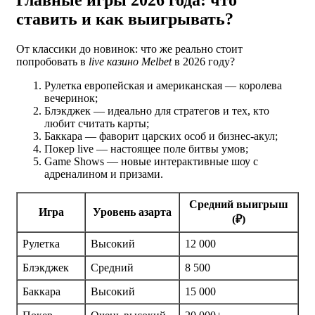
ставить и как выигрывать?
От классики до новинок: что же реально стоит
попробовать в
live казино Melbet
в 2026 году?
Рулетка европейская и американская — королева
вечеринок;
Блэкджек — идеально для стратегов и тех, кто
любит считать карты;
Баккара — фаворит царских особ и бизнес-акул;
Покер live — настоящее поле битвы умов;
Game Shows — новые интерактивные шоу с
адреналином и призами.
Средний выигрыш
Игра
Уровень азарта
(₽)
Рулетка
Высокий
12 000
Блэкджек
Средний
8 500
Баккара
Высокий
15 000