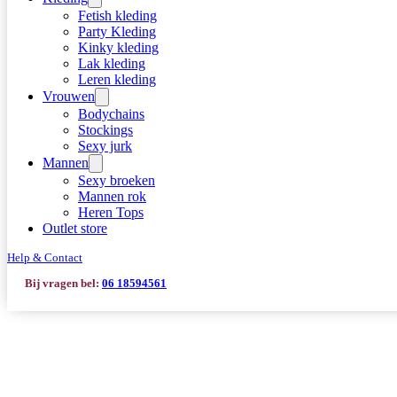
Fetish kleding
Party Kleding
Kinky kleding
Lak kleding
Leren kleding
Vrouwen
Bodychains
Stockings
Sexy jurk
Mannen
Sexy broeken
Mannen rok
Heren Tops
Outlet store
Help & Contact
Bij vragen bel:
06 18594561