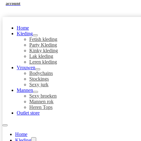
account
Home
Kleding
Fetish kleding
Party Kleding
Kinky kleding
Lak kleding
Leren kleding
Vrouwen
Bodychains
Stockings
Sexy jurk
Mannen
Sexy broeken
Mannen rok
Heren Tops
Outlet store
Home
Kleding