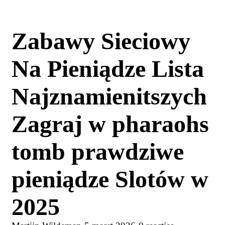
Zabawy Sieciowy
Na Pieniądze Lista
Najznamienitszych
Zagraj w pharaohs
tomb prawdziwe
pieniądze Slotów w
2025