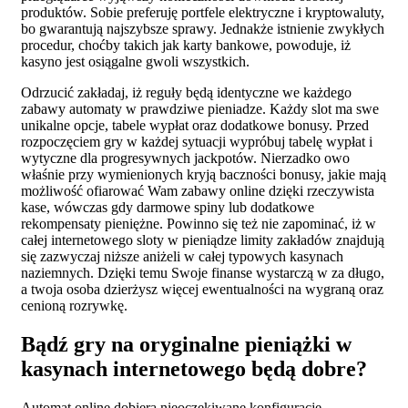
produktów. Sobie preferuję portfele elektryczne i kryptowaluty,
bo gwarantują najszybsze sprawy. Jednakże istnienie zwykłych
procedur, choćby takich jak karty bankowe, powoduje, iż
kasyno jest osiągalne gwoli wszystkich.
Odrzucić zakładaj, iż reguły będą identyczne we każdego
zabawy automaty w prawdziwe pieniadze. Każdy slot ma swe
unikalne opcje, tabele wypłat oraz dodatkowe bonusy. Przed
rozpoczęciem gry w każdej sytuacji wypróbuj tabelę wypłat i
wytyczne dla progresywnych jackpotów. Nierzadko owo
właśnie przy wymienionych kryją baczności bonusy, jakie mają
możliwość ofiarować Wam zabawy online dzięki rzeczywista
kase, wówczas gdy darmowe spiny lub dodatkowe
rekompensaty pieniężne. Powinno się też nie zapominać, iż w
całej internetowego sloty w pieniądze limity zakładów znajdują
się zazwyczaj niższe aniżeli w całej typowych kasynach
naziemnych. Dzięki temu Swoje finanse wystarczą w za długo,
a twoja osoba dzierżysz więcej ewentualności na wygraną oraz
cenioną rozrywkę.
Bądź gry na oryginalne pieniążki w
kasynach internetowego będą dobre?
Automat online dobiera nieoczekiwane konfiguracje