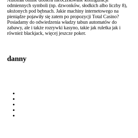
odmiennych symboli (np. dzwonków, słodkich albo liczby 8),
ułożonych pod bębnach. Jakie machiny internetowego na
pieniądze pojawiły się zatem po propozycji Total Casino?
Posiadamy do odwiedzenia władzy tabun automatów do
zabawy, ale i także rozrywki kasyno, takie jak ruletka jak i
również blackjack, więcej jeszcze poker.
danny