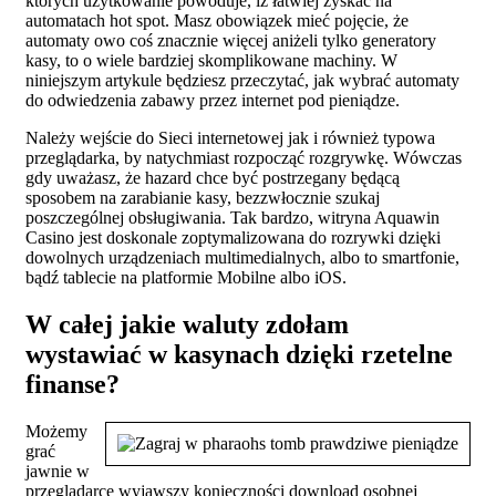
których użytkowanie powoduje, iż łatwiej zyskać na
automatach hot spot. Masz obowiązek mieć pojęcie, że
automaty owo coś znacznie więcej aniżeli tylko generatory
kasy, to o wiele bardziej skomplikowane machiny. W
niniejszym artykule będziesz przeczytać, jak wybrać automaty
do odwiedzenia zabawy przez internet pod pieniądze.
Należy wejście do Sieci internetowej jak i również typowa
przeglądarka, by natychmiast rozpocząć rozgrywkę. Wówczas
gdy uważasz, że hazard chce być postrzegany będącą
sposobem na zarabianie kasy, bezzwłocznie szukaj
poszczególnej obsługiwania. Tak bardzo, witryna Aquawin
Casino jest doskonale zoptymalizowana do rozrywki dzięki
dowolnych urządzeniach multimedialnych, albo to smartfonie,
bądź tablecie na platformie Mobilne albo iOS.
W całej jakie waluty zdołam
wystawiać w kasynach dzięki rzetelne
finanse?
Możemy
grać
jawnie w
przeglądarce wyjąwszy konieczności download osobnej