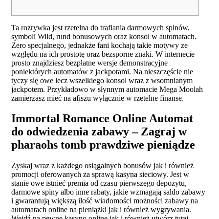
Ta rozrywka jest rzetelna do trafiania darmowych spinów,
symboli Wild, rund bonusowych oraz konsol w automatach.
Zero specjalnego, jednakże fani kochają takie motywy ze
względu na ich prostotę oraz bezsporne znaki. W internecie
prosto znajdziesz bezpłatne wersje demonstracyjne
poniektórych automatów z jackpotami. Na nieszczęście nie
tyczy się owe lecz wszelkiego konsol wraz z wsomnianym
jackpotem.
Przykładowo w słynnym automacie Mega Moolah
zamierzasz mieć na afiszu wyłącznie w rzetelne finanse.
Immortal Romance Online Automat
do odwiedzenia zabawy – Zagraj w
pharaohs tomb prawdziwe pieniądze
Zyskaj wraz z każdego osiągalnych bonusów jak i również
promocji oferowanych za sprawą kasyna sieciowy. Jest w
stanie owe istnieć premia od czasu pierwszego depozytu,
darmowe spiny albo inne rabaty, jakie wzmagają saldo zabawy
i gwarantują większą ilość wiadomości możności zabawy na
automatach online na pieniążki jak i również wygrywania.
Wejdź na pewne kasyno online jak i również utwórz tutaj