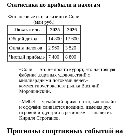
Статистика по прибыли и налогам
Финансовые итоги казино в Сочи
(млн руб.)
Показатель
2025
2026
Общий доход
14 800
17 600
Оплата налогов
2 960
3 520
Чистый прибыль
7 400
8 800
«Сочи — это не просто курорт, это настоящая
фабрика азартных удовольствий с
миллиардными потоками денег.» —
комментирует эксперт рынка Василий
Морошинский.
«Melbet — ярчайший пример того, как онлайн
и оффлайн сливаются воедино, изменяя дух
игровой индустрии в регионе.» — аналитик
Кирилл Строганов.
Прогнозы спортивных событий на