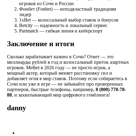
игроков из Сочи и России
Фонбет (Fonbet) — неподвластный традициям
лидер
1xBet — колоссальный выбор ставок и бонусов
Betcity — надежность и локальный сервис
Parimatch — гибкая линия и киберспорт
Заключение и итоги
Сколько зарабатывает казино в Сочи? Ответ — это
миллиарды рублей в год и колоссальный приток азартных
игроков. Melbet в 2026 году — не просто игрок, а
мощный актер, который меняет расстановку сил и
добавляет огня в мир ставок. Поэтому если собираетесь в
Сочи или уже в игре — не забывайте про проверенных
партнеров, быстрые телефоны, например,
8 (800) 770-78-
88
, и захватывающий мир цифрового гемблинга!
danny