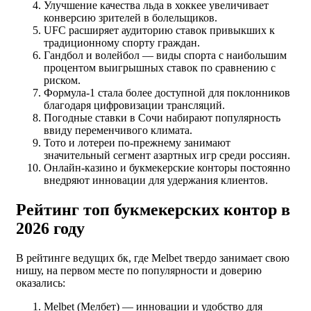
Улучшение качества льда в хоккее увеличивает
конверсию зрителей в болельщиков.
UFC расширяет аудиторию ставок привыкших к
традиционному спорту граждан.
Гандбол и волейбол — виды спорта с наибольшим
процентом выигрышных ставок по сравнению с
риском.
Формула-1 стала более доступной для поклонников
благодаря цифровизации трансляций.
Погодные ставки в Сочи набирают популярность
ввиду переменчивого климата.
Тото и лотереи по-прежнему занимают
значительный сегмент азартных игр среди россиян.
Онлайн-казино и букмекерские конторы постоянно
внедряют инновации для удержания клиентов.
Рейтинг топ букмекерских контор в
2026 году
В рейтинге ведущих бк, где Melbet твердо занимает свою
нишу, на первом месте по популярности и доверию
оказались:
Melbet (Мелбет) — инновации и удобство для