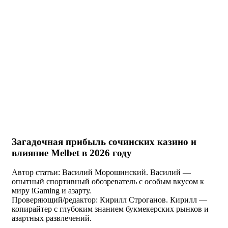
Загадочная прибыль сочинских казино и
влияние Melbet в 2026 году
Автор статьи:
Василий Морошинский
. Василий —
опытный спортивный обозреватель с особым вкусом к
миру iGaming и азарту.
Проверяющий/редактор:
Кирилл Строганов
. Кирилл —
копирайтер с глубоким знанием букмекерских рынков и
азартных развлечений.