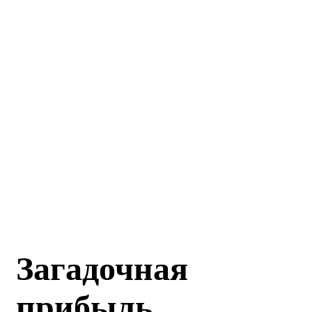
Загадочная
прибыль