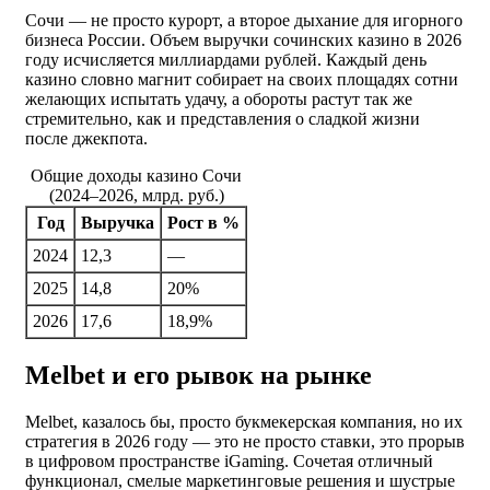
Сочи — не просто курорт, а второе дыхание для игорного
бизнеса России. Объем выручки сочинских казино в 2026
году исчисляется миллиардами рублей. Каждый день
казино словно магнит собирает на своих площадях сотни
желающих испытать удачу, а обороты растут так же
стремительно, как и представления о сладкой жизни
после джекпота.
Общие доходы казино Сочи
(2024–2026, млрд. руб.)
Год
Выручка
Рост в %
2024
12,3
—
2025
14,8
20%
2026
17,6
18,9%
Melbet и его рывок на рынке
Melbet, казалось бы, просто букмекерская компания, но их
стратегия в 2026 году — это не просто ставки, это прорыв
в цифровом пространстве iGaming. Сочетая отличный
функционал, смелые маркетинговые решения и шустрые