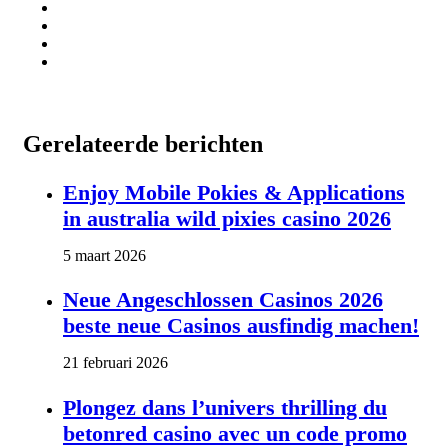
Gerelateerde berichten
Enjoy Mobile Pokies & Applications
in australia wild pixies casino 2026
5 maart 2026
Neue Angeschlossen Casinos 2026
beste neue Casinos ausfindig machen!
21 februari 2026
Plongez dans l’univers thrilling du
betonred casino avec un code promo