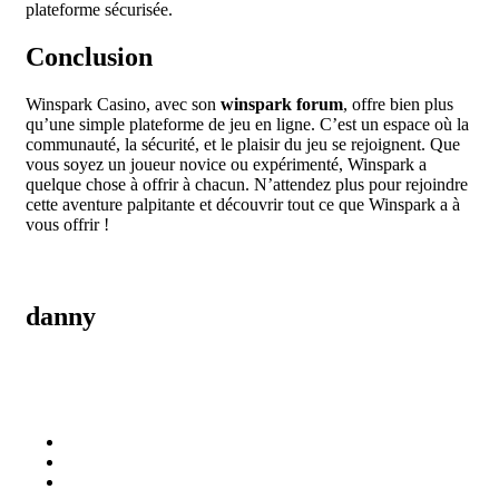
plateforme sécurisée.
Conclusion
Winspark Casino, avec son
winspark forum
, offre bien plus
qu’une simple plateforme de jeu en ligne. C’est un espace où la
communauté, la sécurité, et le plaisir du jeu se rejoignent. Que
vous soyez un joueur novice ou expérimenté, Winspark a
quelque chose à offrir à chacun. N’attendez plus pour rejoindre
cette aventure palpitante et découvrir tout ce que Winspark a à
vous offrir !
danny