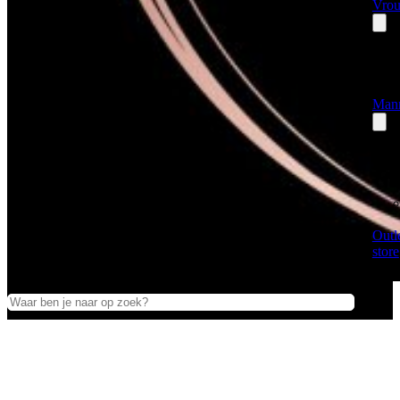
Vro
Man
Outl
store
Zoeken