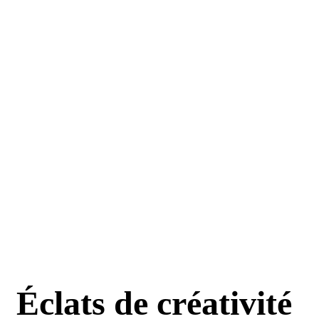
Éclats de créativité