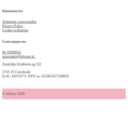
Klantenservice
Algemene voorwaarden
Privacy Policy
Cookie verklaring
Contactgegevens
06 18594561
informatie@lefstore.nl
Zuidelijke Knibbelweg 132
2765 JT Cortelande
KvK: 24376773 | BTW nr: NL001637129B18
© lefstore 2026