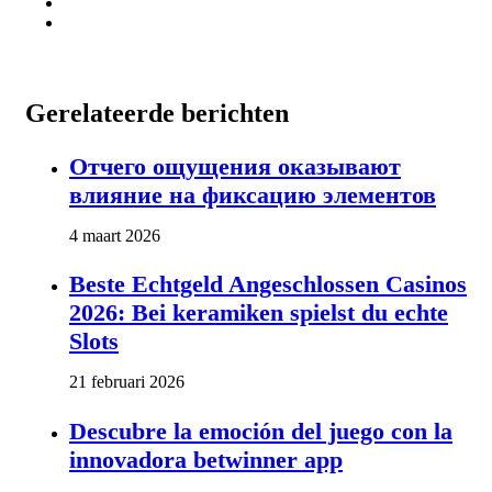
Gerelateerde berichten
Отчего ощущения оказывают
влияние на фиксацию элементов
4 maart 2026
Beste Echtgeld Angeschlossen Casinos
2026: Bei keramiken spielst du echte
Slots
21 februari 2026
Descubre la emoción del juego con la
innovadora betwinner app