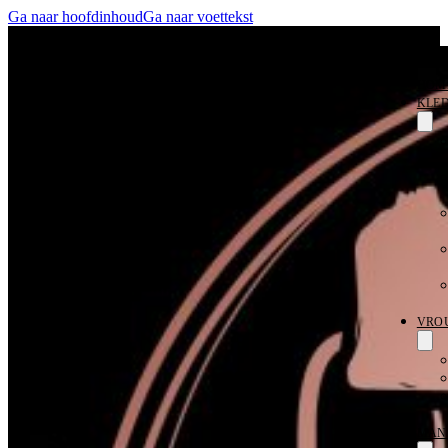
Ga naar hoofdinhoud
Ga naar voettekst
HOM
KLE
VRO
MAN