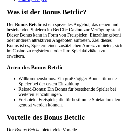
Was ist der Bonus Betclic?
Der
Bonus Betclic
ist ein spezielles Angebot, das neuen und
bestehenden Spielern im
BetClic Casino
zur Verfügung steht.
Dieser Bonus kann in Form von Freispielen, Einzahlungsboni
oder anderen attraktiven Angeboten auftreten. Ziel dieses
Bonus ist es, Spielern einen zusätzlichen Anreiz zu bieten, sich
im Casino zu registrieren oder ihre Spielaktivitäten zu
erweitern.
Arten des Bonus Betclic
Willkommensbonus: Ein großzügiger Bonus für neue
Spieler bei der ersten Einzahlung.
Reload-Bonus: Ein Bonus für bestehende Spieler bei
weiteren Einzahlungen.
Freispiele: Freispiele, die für bestimmte Spielautomaten
genutzt werden können.
Vorteile des Bonus Betclic
Der
Bonus Betclic
bietet viele Vorteile,