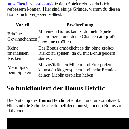
https://betclicsuisse.com/
die dein Spielerlebnis erheblich
verbessern können. Hier sind einige Gründe, warum du diesen
Bonus nicht verpassen solltest:
Vorteil
Beschreibung
Mit einem Bonus kannst du mehr Spiele
Erhöhte
ausprobieren und deine Chancen auf große
Gewinnchancen
Gewinne erhöhen.
Keine
Der Bonus ermöglicht es dir, ohne großes
finanziellen
Risiko zu spielen, da du mit Bonusgeldern
Risiken
startest.
Mit zusätzlichen Mitteln und Freispielen
Mehr Spaß
kannst du länger spielen und mehr Freude an
beim Spielen
deinen Lieblingsspielen haben.
So funktioniert der Bonus Betclic
Die Nutzung des
Bonus Betclic
ist einfach und unkompliziert.
Hier sind die Schritte, die du befolgen musst, um den Bonus zu
aktivieren: