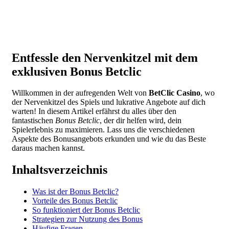
Entfessle den Nervenkitzel mit dem
exklusiven Bonus Betclic
Willkommen in der aufregenden Welt von
BetClic Casino
, wo
der Nervenkitzel des Spiels und lukrative Angebote auf dich
warten! In diesem Artikel erfährst du alles über den
fantastischen
Bonus Betclic
, der dir helfen wird, dein
Spielerlebnis zu maximieren. Lass uns die verschiedenen
Aspekte des Bonusangebots erkunden und wie du das Beste
daraus machen kannst.
Inhaltsverzeichnis
Was ist der Bonus Betclic?
Vorteile des Bonus Betclic
So funktioniert der Bonus Betclic
Strategien zur Nutzung des Bonus
Häufige Fragen