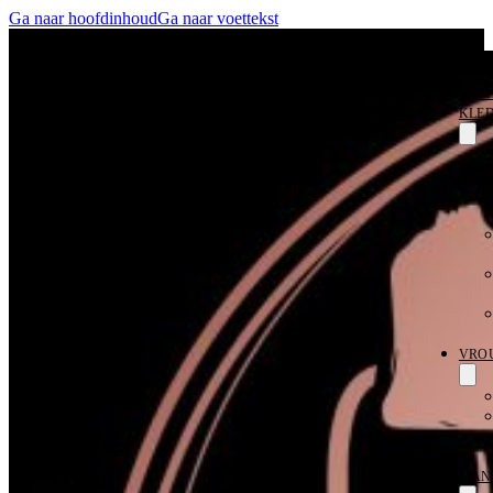
Ga naar hoofdinhoud
Ga naar voettekst
HOM
KLE
VRO
MAN