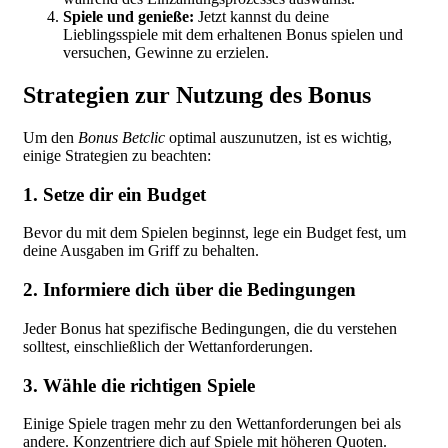
Spiele und genieße:
Jetzt kannst du deine
Lieblingsspiele mit dem erhaltenen Bonus spielen und
versuchen, Gewinne zu erzielen.
Strategien zur Nutzung des Bonus
Um den
Bonus Betclic
optimal auszunutzen, ist es wichtig,
einige Strategien zu beachten:
1. Setze dir ein Budget
Bevor du mit dem Spielen beginnst, lege ein Budget fest, um
deine Ausgaben im Griff zu behalten.
2. Informiere dich über die Bedingungen
Jeder Bonus hat spezifische Bedingungen, die du verstehen
solltest, einschließlich der Wettanforderungen.
3. Wähle die richtigen Spiele
Einige Spiele tragen mehr zu den Wettanforderungen bei als
andere. Konzentriere dich auf Spiele mit höheren Quoten.