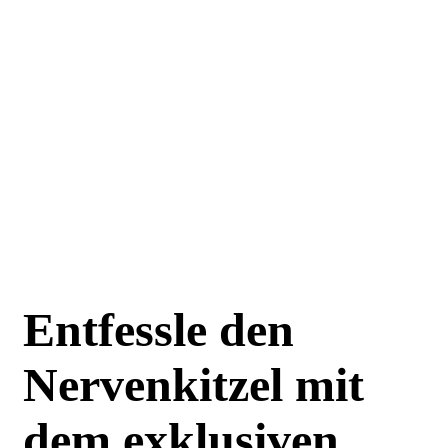
Entfessle den
Nervenkitzel mit
dem exklusiven