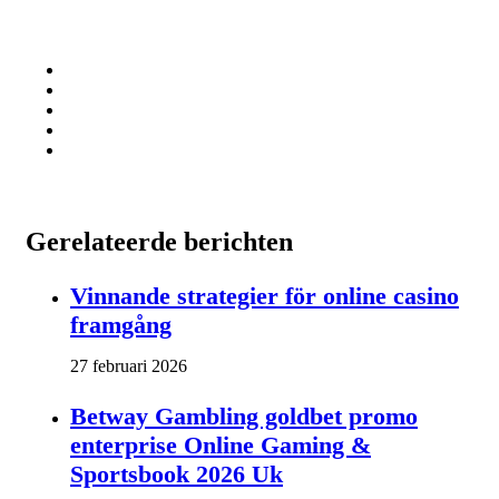
Gerelateerde berichten
Vinnande strategier för online casino
framgång
27 februari 2026
Betway Gambling goldbet promo
enterprise Online Gaming &
Sportsbook 2026 Uk