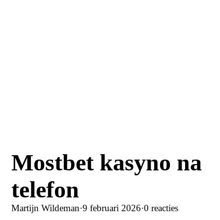
Mostbet kasyno na
telefon
Martijn Wildeman
·
9 februari 2026
·
0 reacties