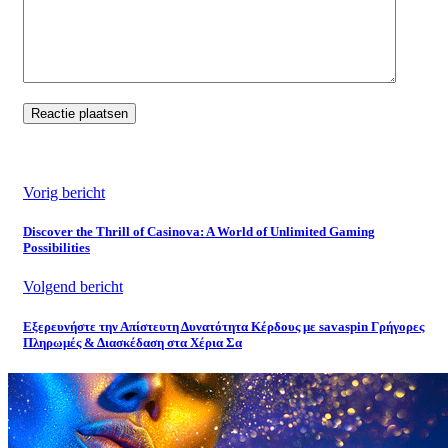
Vorig bericht
Discover the Thrill of Casinova: A World of Unlimited Gaming
Possibilities
Volgend bericht
Εξερευνήστε την Απίστευτη Δυνατότητα Κέρδους με savaspin Γρήγορες
Πληρωμές & Διασκέδαση στα Χέρια Σα