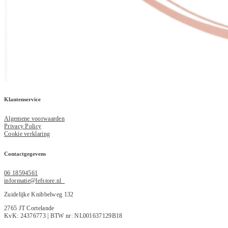
Klantenservice
Algemene voorwaarden
Privacy Policy
Cookie verklaring
Contactgegevens
06 18594561
informatie@lefstore.nl
Zuidelijke Knibbelweg 132
2765 JT Cortelande
KvK: 24376773 | BTW nr: NL001637129B18