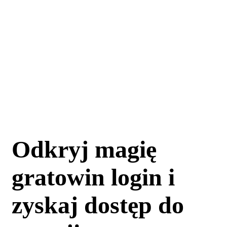
Odkryj magię
gratowin login i
zyskaj dostęp do