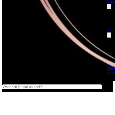
Vro
Man
Outl
store
Zoeken