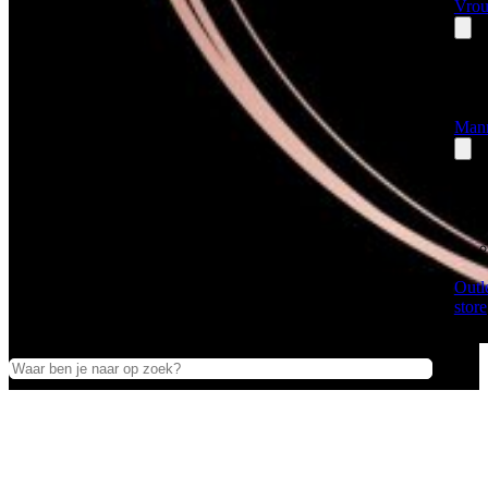
Vro
Man
Outl
store
Zoeken