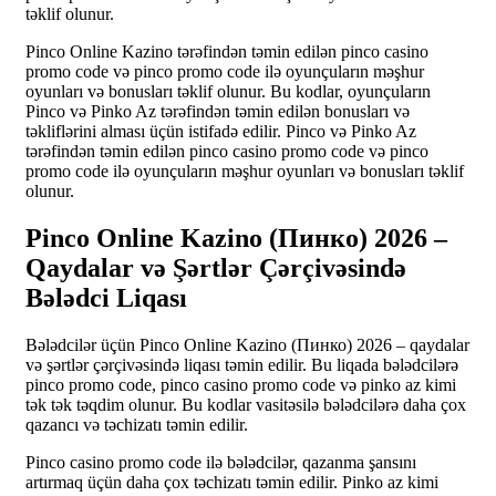
təklif olunur.
Pinco Online Kazino tərəfindən təmin edilən pinco casino
promo code və pinco promo code ilə oyunçuların məşhur
oyunları və bonusları təklif olunur. Bu kodlar, oyunçuların
Pinco və Pinko Az tərəfindən təmin edilən bonusları və
təkliflərini alması üçün istifadə edilir. Pinco və Pinko Az
tərəfindən təmin edilən pinco casino promo code və pinco
promo code ilə oyunçuların məşhur oyunları və bonusları təklif
olunur.
Pinco Online Kazino (Пинко) 2026 –
Qaydalar və Şərtlər Çərçivəsində
Bələdci Liqası
Bələdcilər üçün Pinco Online Kazino (Пинко) 2026 – qaydalar
və şərtlər çərçivəsində liqası təmin edilir. Bu liqada bələdcilərə
pinco promo code, pinco casino promo code və pinko az kimi
tək tək təqdim olunur. Bu kodlar vasitəsilə bələdcilərə daha çox
qazancı və təchizatı təmin edilir.
Pinco casino promo code ilə bələdcilər, qazanma şansını
artırmaq üçün daha çox təchizatı təmin edilir. Pinko az kimi