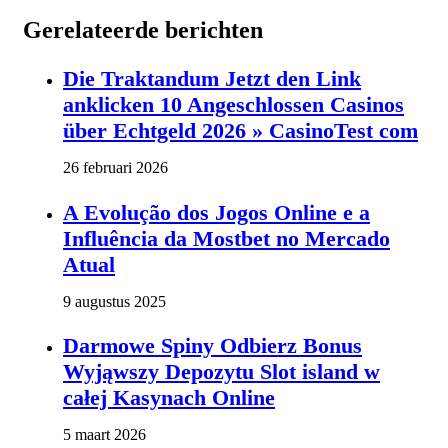
Gerelateerde berichten
Die Traktandum Jetzt den Link
anklicken 10 Angeschlossen Casinos
über Echtgeld 2026 » CasinoTest com
26 februari 2026
A Evolução dos Jogos Online e a
Influência da Mostbet no Mercado
Atual
9 augustus 2025
Darmowe Spiny Odbierz Bonus
Wyjąwszy Depozytu Slot island w
całej Kasynach Online
5 maart 2026