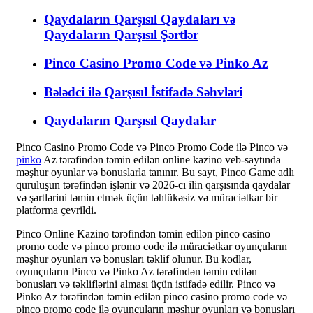
Qaydaların Qarşısıl Qaydaları və
Qaydaların Qarşısıl Şərtlər
Pinco Casino Promo Code və Pinko Az
Bələdci ilə Qarşısıl İstifadə Səhvləri
Qaydaların Qarşısıl Qaydalar
Pinco Casino Promo Code və Pinco Promo Code ilə Pinco və
pinko
Az tərəfindən təmin edilən online kazino veb-saytında
məşhur oyunlar və bonuslarla tanınır. Bu sayt, Pinco Game adlı
quruluşun tərəfindən işlənir və 2026-cı ilin qarşısında qaydalar
və şərtlərini təmin etmək üçün təhlükəsiz və müraciətkar bir
platforma çevrildi.
Pinco Online Kazino tərəfindən təmin edilən pinco casino
promo code və pinco promo code ilə müraciətkar oyunçuların
məşhur oyunları və bonusları təklif olunur. Bu kodlar,
oyunçuların Pinco və Pinko Az tərəfindən təmin edilən
bonusları və təkliflərini alması üçün istifadə edilir. Pinco və
Pinko Az tərəfindən təmin edilən pinco casino promo code və
pinco promo code ilə oyunçuların məşhur oyunları və bonusları