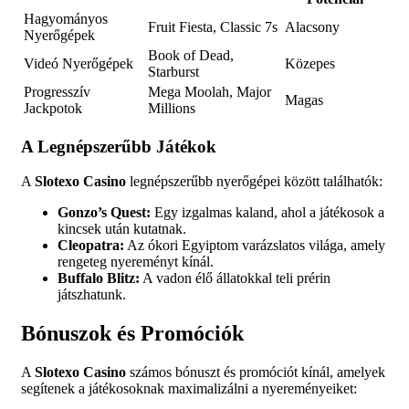
Hagyományos
Fruit Fiesta, Classic 7s
Alacsony
Nyerőgépek
Book of Dead,
Videó Nyerőgépek
Közepes
Starburst
Progresszív
Mega Moolah, Major
Magas
Jackpotok
Millions
A Legnépszerűbb Játékok
A
Slotexo Casino
legnépszerűbb nyerőgépei között találhatók:
Gonzo’s Quest:
Egy izgalmas kaland, ahol a játékosok a
kincsek után kutatnak.
Cleopatra:
Az ókori Egyiptom varázslatos világa, amely
rengeteg nyereményt kínál.
Buffalo Blitz:
A vadon élő állatokkal teli prérin
játszhatunk.
Bónuszok és Promóciók
A
Slotexo Casino
számos bónuszt és promóciót kínál, amelyek
segítenek a játékosoknak maximalizálni a nyereményeiket: