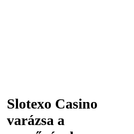
Slotexo Casino
varázsa a