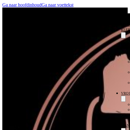
Ga naar hoofdinhoud
Ga naar voettekst
HOM
KLE
VRO
MAN