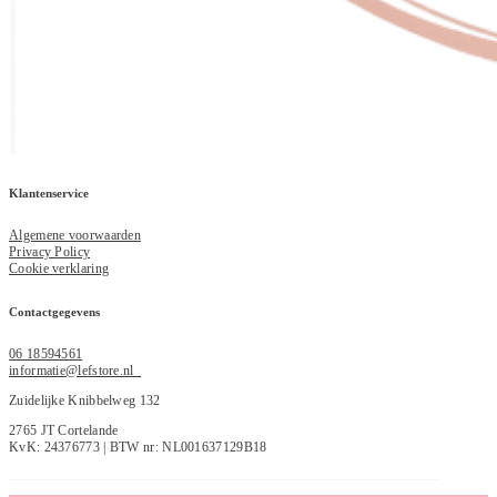
Klantenservice
Algemene voorwaarden
Privacy Policy
Cookie verklaring
Contactgegevens
06 18594561
informatie@lefstore.nl
Zuidelijke Knibbelweg 132
2765 JT Cortelande
KvK: 24376773 | BTW nr: NL001637129B18