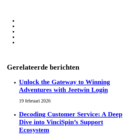
Gerelateerde berichten
Unlock the Gateway to Winning
Adventures with Jeetwin Login
19 februari 2026
Decoding Customer Service: A Deep
Dive into VinciSpin’s Support
Ecosystem