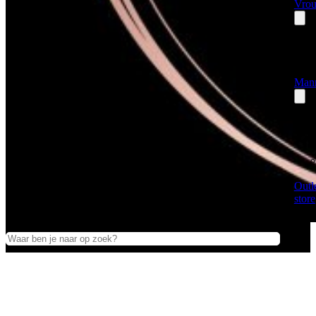
Vro
Man
Outl
store
Zoeken