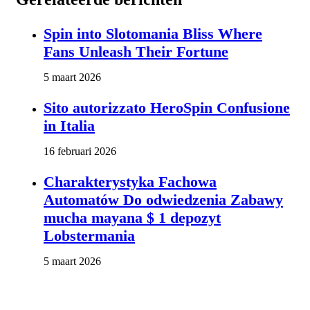
Spin into Slotomania Bliss Where
Fans Unleash Their Fortune
5 maart 2026
Sito autorizzato HeroSpin Confusione
in Italia
16 februari 2026
Charakterystyka Fachowa
Automatów Do odwiedzenia Zabawy
mucha mayana $ 1 depozyt
Lobstermania
5 maart 2026