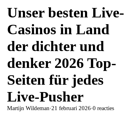
Unser besten Live-
Casinos in Land
der dichter und
denker 2026 Top-
Seiten für jedes
Live-Pusher
Martijn Wildeman
·
21 februari 2026
·
0 reacties