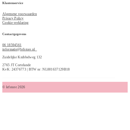
Klantenservice
Algemene voorwaarden
Privacy Policy
Cookie verklaring
Contactgegevens
06 18594561
informatie@lefstore.nl
Zuidelijke Knibbelweg 132
2765 JT Cortelande
KvK: 24376773 | BTW nr: NL001637129B18
© lefstore 2026