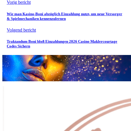
Vorig bericht
Wie man Kasino-Boni abzüglich Einzahlung nutzt, um neue Versorger
& Spielmechaniken kennenzulernen
Volgend bericht
Traktandum Boni bloß Einzahlungen 2026 Casino Maklercourtage
Codes Sichern