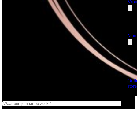
Vro
Man
Outl
store
Zoeken