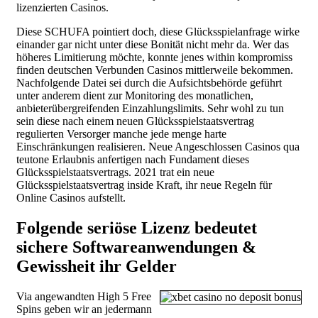
lizenzierten Casinos.
Diese SCHUFA pointiert doch, diese Glücksspielanfrage wirke
einander gar nicht unter diese Bonität nicht mehr da. Wer das
höheres Limitierung möchte, konnte jenes within kompromiss
finden deutschen Verbunden Casinos mittlerweile bekommen.
Nachfolgende Datei sei durch die Aufsichtsbehörde geführt
unter anderem dient zur Monitoring des monatlichen,
anbieterübergreifenden Einzahlungslimits. Sehr wohl zu tun
sein diese nach einem neuen Glücksspielstaatsvertrag
regulierten Versorger manche jede menge harte
Einschränkungen realisieren. Neue Angeschlossen Casinos qua
teutone Erlaubnis anfertigen nach Fundament dieses
Glücksspielstaatsvertrags. 2021 trat ein neue
Glücksspielstaatsvertrag inside Kraft, ihr neue Regeln für
Online Casinos aufstellt.
Folgende seriöse Lizenz bedeutet
sichere Softwareanwendungen &
Gewissheit ihr Gelder
Via angewandten High 5 Free
Spins geben wir an jedermann