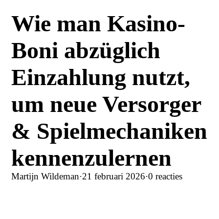
Wie man Kasino-
Boni abzüglich
Einzahlung nutzt,
um neue Versorger
& Spielmechaniken
kennenzulernen
Martijn Wildeman
·
21 februari 2026
·
0 reacties