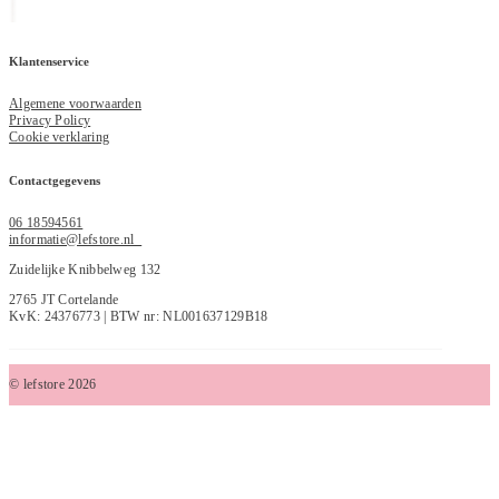
Klantenservice
Algemene voorwaarden
Privacy Policy
Cookie verklaring
Contactgegevens
06 18594561
informatie@lefstore.nl
Zuidelijke Knibbelweg 132
2765 JT Cortelande
KvK: 24376773 | BTW nr: NL001637129B18
© lefstore 2026