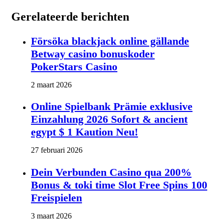
Gerelateerde berichten
Försöka blackjack online gällande
Betway casino bonuskoder
PokerStars Casino
2 maart 2026
Online Spielbank Prämie exklusive
Einzahlung 2026 Sofort & ancient
egypt $ 1 Kaution Neu!
27 februari 2026
Dein Verbunden Casino qua 200%
Bonus & toki time Slot Free Spins 100
Freispielen
3 maart 2026