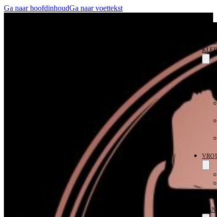
Ga naar hoofdinhoud
Ga naar voettekst
HOM
KLE
VRO
MAN