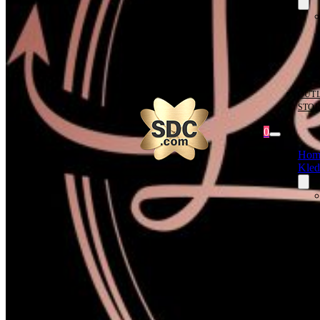
OUT
STO
0
Hom
Kled