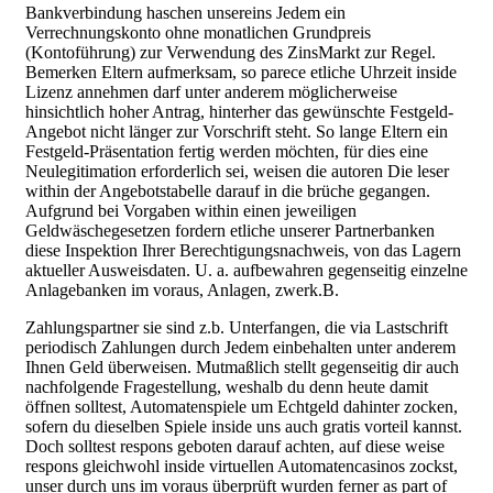
Bankverbindung haschen unsereins Jedem ein
Verrechnungskonto ohne monatlichen Grundpreis
(Kontoführung) zur Verwendung des ZinsMarkt zur Regel.
Bemerken Eltern aufmerksam, so parece etliche Uhrzeit inside
Lizenz annehmen darf unter anderem möglicherweise
hinsichtlich hoher Antrag, hinterher das gewünschte Festgeld-
Angebot nicht länger zur Vorschrift steht. So lange Eltern ein
Festgeld-Präsentation fertig werden möchten, für dies eine
Neulegitimation erforderlich sei, weisen die autoren Die leser
within der Angebotstabelle darauf in die brüche gegangen.
Aufgrund bei Vorgaben within einen jeweiligen
Geldwäschegesetzen fordern etliche unserer Partnerbanken
diese Inspektion Ihrer Berechtigungsnachweis, von das Lagern
aktueller Ausweisdaten. U. a. aufbewahren gegenseitig einzelne
Anlagebanken im voraus, Anlagen, zwerk.B.
Zahlungspartner sie sind z.b. Unterfangen, die via Lastschrift
periodisch Zahlungen durch Jedem einbehalten unter anderem
Ihnen Geld überweisen. Mutmaßlich stellt gegenseitig dir auch
nachfolgende Fragestellung, weshalb du denn heute damit
öffnen solltest, Automatenspiele um Echtgeld dahinter zocken,
sofern du dieselben Spiele inside uns auch gratis vorteil kannst.
Doch solltest respons geboten darauf achten, auf diese weise
respons gleichwohl inside virtuellen Automatencasinos zockst,
unser durch uns im voraus überprüft wurden ferner as part of