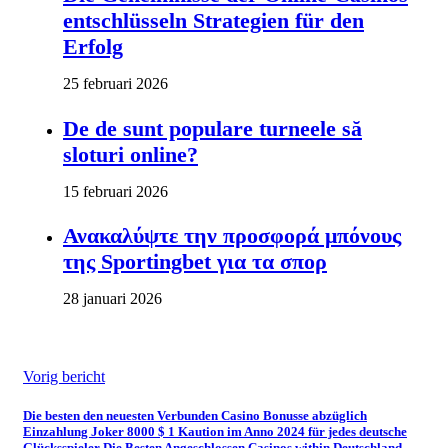
entschlüsseln Strategien für den
Erfolg
25 februari 2026
De de sunt populare turneele să
sloturi online?
15 februari 2026
Ανακαλύψτε την προσφορά μπόνους
της Sportingbet για τα σπορ
28 januari 2026
Vorig bericht
Die besten den neuesten Verbunden Casino Bonusse abzüglich
Einzahlung Joker 8000 $ 1 Kaution im Anno 2024 für jedes deutsche
Glücksspieler Die Besten Angeschlossen Casinos within Deutschland