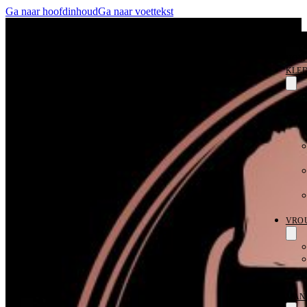
Ga naar hoofdinhoud
Ga naar voettekst
HOM
KLE
VRO
MAN