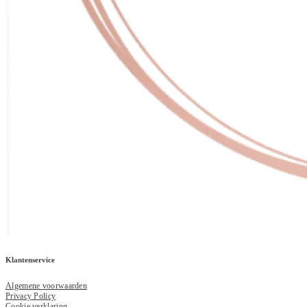
Klantenservice
Algemene voorwaarden
Privacy Policy
Cookie verklaring